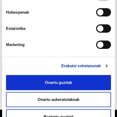
Hobespenak
Estatistika
Marketing
Erakutsi xehetasunak
Onartu guztiak
Onartu aukeratutakoak
Baztertu guztiak