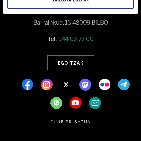
Barrainkua, 13 48009 BILBO
Tel:
944 03 77 00
EGOITZAK
---- GUNE PRIBATUA ----