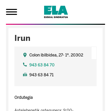
Irun
Colon ibilbidea, 27- 1º. 20302
943 63 84 70
943 63 84 71
Ordutegia
Astelehenetik ostegunera: 9:00-