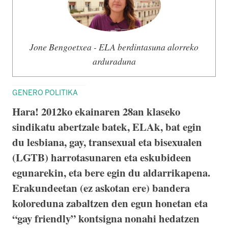
Jone Bengoetxea - ELA berdintasuna alorreko
arduraduna
GENERO POLITIKA
Hara! 2012ko ekainaren 28an klaseko
sindikatu abertzale batek, ELAk, bat egin
du lesbiana, gay, transexual eta bisexualen
(LGTB) harrotasunaren eta eskubideen
egunarekin, eta bere egin du aldarrikapena.
Erakundeetan (ez askotan ere) bandera
koloreduna zabaltzen den egun honetan eta
“gay friendly” kontsigna nonahi hedatzen