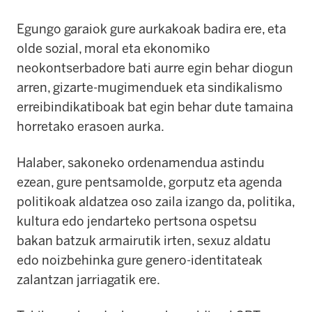
Egungo garaiok gure aurkakoak badira ere, eta
olde sozial, moral eta ekonomiko
neokontserbadore bati aurre egin behar diogun
arren, gizarte-mugimenduek eta sindikalismo
erreibindikatiboak bat egin behar dute tamaina
horretako erasoen aurka.
Halaber, sakoneko ordenamendua astindu
ezean, gure pentsamolde, gorputz eta agenda
politikoak aldatzea oso zaila izango da, politika,
kultura edo jendarteko pertsona ospetsu
bakan batzuk armairutik irten, sexuz aldatu
edo noizbehinka gure genero-identitateak
zalantzan jarriagatik ere.