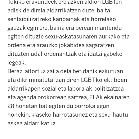
Tokiko erakundeek ere azken aldion LGBTen
adiskide direla aldarrikatzen dute, baita
sentsibilizatzeko kanpainak eta horrelako
gauzak egin ere, baina era berean mantendu
egiten dituzte sexu-askatasunaren aurkako eta
ordena eta arauzko jokabidea sagaratzen
dituzten udal-ordenantzak eta idatzi gabeko
legeak.
Beraz, aitortuz zaila dela betidanik ezkutuan
eta dikriminatuta izan diren LGBT kolektiboen
aldarrikapen sozial eta laboralak politizatzea
eta agenda orokorrean sartzea, ELAk ekainaren
28 honetan bat egiten du borroka egun
honekin, klaseko harrotasunez eta sexu-hautu
askea aldarrikatuz.