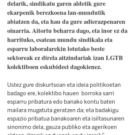
delarik, sindikatu garen aldetik gure
ekarpenik berezkoena lan-mundutik
abiatzen da, eta hau da gure adierazpenaren
oinarria. Aitortu beharra dago, eta inor ez da
harrituko, esatean mundu sindikala eta
esparru laboralarekin lotutako beste
sektoreak ez direla aitzindariak izan LGTB
kolektiboen eskubideei dagokienez.
Ustez gure diskurtsoan eta ideia politikoetan
badago ere, kolektibo hauen borroka sarri
esparru pribatura edo banako kontu baten
mailara mugatuta geratzen da; eta badakigu
espazio pribatua banakoaren eta isiltasunaren
sinonimo dela, gauza publiko eta agerikoen