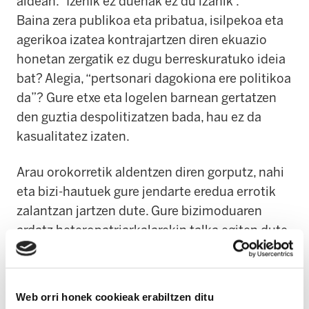
aldean. “Izenik ez duenak ez du izanik”.
Baina zera publikoa eta pribatua, isilpekoa eta
agerikoa izatea kontrajartzen diren ekuazio
honetan zergatik ez dugu berreskuratuko ideia
bat? Alegia, “pertsonari dagokiona ere politikoa
da”? Gure etxe eta logelen barnean gertatzen
den guztia despolitizatzen bada, hau ez da
kasualitatez izaten.
Arau orokorretik aldentzen diren gorputz, nahi
eta bizi-hautuek gure jendarte eredua errotik
zalantzan jartzen dute. Gure bizimoduaren
ardatz heteropatriarkalarekin talka egiten dute,
hau jendartearen “koipeztatzaile natural” gisa
oharkabean baitago hor. Lan-merkatua beste
euskarri normatibo bat bilakatzen da klase eta
Web orri honek cookieak erabiltzen ditu
kasta sozial zein ekonomikoen sistema