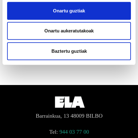
Onartu guztiak
Hala, ELAk Eusko Jaurlaritzaren jarrera salatzen du
eta aditzera ematen du helegitea aurkezteko aukera
Onartu aukeratutakoak
aztertzen ari dela.
Baztertu guztiak
Barrainkua, 13 48009 BILBO
Tel:
944 03 77 00