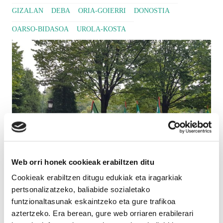
GIZALAN
DEBA
ORIA-GOIERRI
DONOSTIA
OARSO-BIDASOA
UROLA-KOSTA
Web orri honek cookieak erabiltzen ditu
Cookieak erabiltzen ditugu edukiak eta iragarkiak
pertsonalizatzeko, baliabide sozialetako
funtzionaltasunak eskaintzeko eta gure trafikoa
ELAk Gipuzkoako eguneko zentro eta
aztertzeko. Era berean, gure web orriaren erabilerari