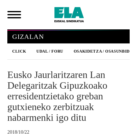
GIZALAN
CLICK
UDAL / FORU
OSAKIDETZA / OSASUNBIDEA
Eusko Jaurlaritzaren Lan
Delegaritzak Gipuzkoako
erresidentzietako greban
gutxieneko zerbitzuak
nabarmenki igo ditu
2018/10/22