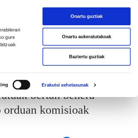
EU
ES
EN
FR
Onartu guztiak
AFILIATU
rabilerari
Onartu aukeratutakoak
ko gure
rbitzuak
Baztertu guztiak
NAFARROA
EITB
ting
Erakutsi xehetasunak
atuak bertan behera
ko orduan komisioak