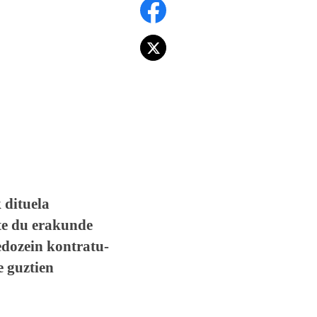
 dituela
te du erakunde
edozein kontratu-
e guztien