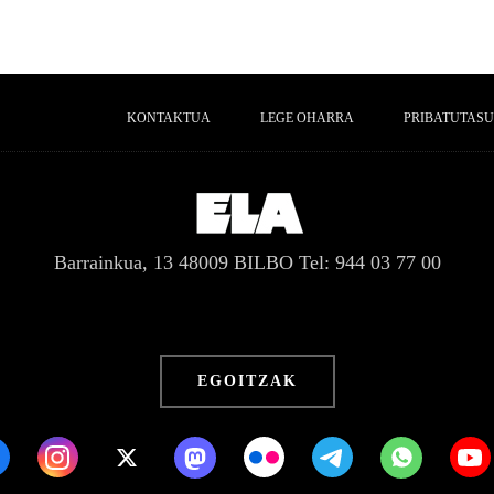
KONTAKTUA
LEGE OHARRA
PRIBATUTASU
Barrainkua, 13 48009 BILBO
Tel: 944 03 77 00
EGOITZAK