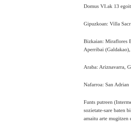
Domus VI.ak 13 egoitz
Gipuzkoan: Villa Sacr
Bizkaian: Miraflores B
Aperribai (Galdakao),
Araba: Ariznavarra, G
Nafarroa: San Adrian
Funts putreen (Interm
sozietate-sare baten b
amaitu arte mugitzen 