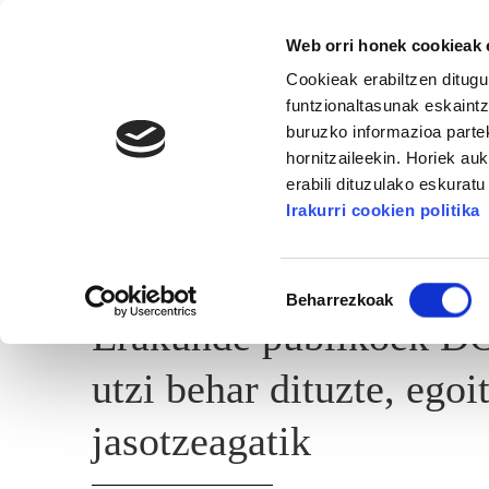
Web orri honek cookieak e
Cookieak erabiltzen ditugu
funtzionaltasunak eskaintz
buruzko informazioa partek
hornitzaileekin. Horiek au
erabili dituzulako eskurat
GIZALAN
Irakurri cookien politika
CLICK
UDAL / FORU
OSAKIDETZA / OSAS
Baimena
Beharrezkoak
hautatzea
Erakunde publikoek DO
utzi behar dituzte, ego
jasotzeagatik