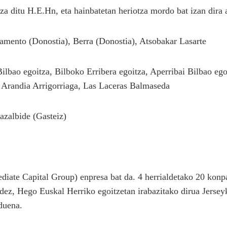
a ditu H.E.Hn, eta hainbatetan heriotza mordo bat izan dira 
amento (Donostia), Berra (Donostia), Atsobakar Lasarte
ilbao egoitza, Bilboko Erribera egoitza, Aperribai Bilbao ego
 Arandia Arrigorriaga, Las Laceras Balmaseda
azalbide (Gasteiz)
ediate Capital Group) enpresa bat da. 4 herrialdetako 20 kon
idez, Hego Euskal Herriko egoitzetan irabazitako dirua Jersey
duena.