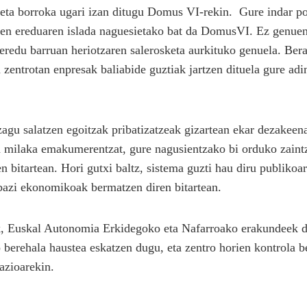
eta borroka ugari izan ditugu Domus VI-rekin. Gure indar pol
aren ereduaren islada naguesietako bat da DomusVI. Ez genue
 eredu barruan heriotzaren salerosketa aurkituko genuela. Be
trotan enpresak baliabide guztiak jartzen dituela gure adine
gu salatzen egoitzak pribatizatzeak gizartean ekar dezakeena
a milaka emakumerentzat, gure nagusientzako bi orduko zain
n bitartean. Hori gutxi baltz, sistema guzti hau diru publikoa
bazi ekonomikoak bermatzen diren bitartean.
ik, Euskal Autonomia Erkidegoko eta Nafarroako erakundeek 
berehala haustea eskatzen dugu, eta zentro horien kontrola b
azioarekin.