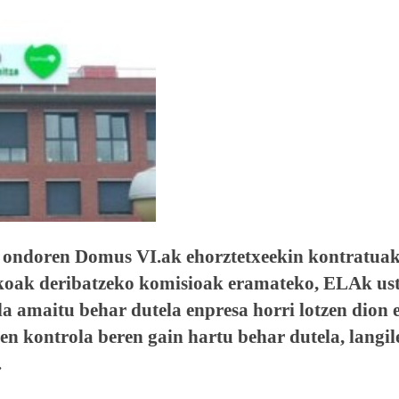
i ondoren Domus VI.ak ehorztetxeekin kontratuak
akoak deribatzeko komisioak eramateko, ELAk us
a amaitu behar dutela enpresa horri lotzen dion 
en kontrola beren gain hartu behar dutela, langil
.