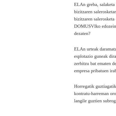
ELAn greba, salaketa 
bizitzaren salerosket
bizitzaren salerosketa
DOMUSVIko edozein zen
dezaten?
ELAn urteak daramatza
esplotazio guneak dir
zerbitzu bat ematen de
empresa pribatuen ira
Horregatik guztiagat
kontratu-harreman oro 
langile guztien subrog