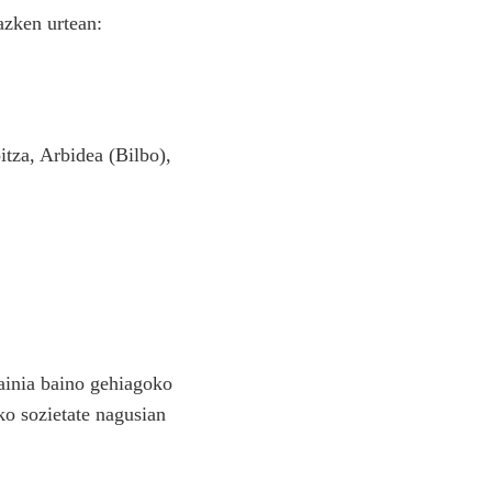
azken urtean:
itza, Arbidea (Bilbo),
painia baino gehiagoko
ko sozietate nagusian