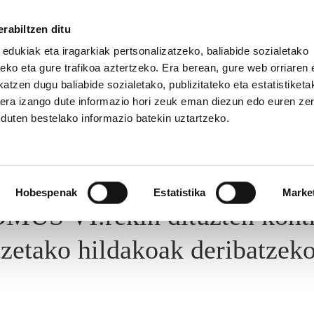
rabiltzen ditu
 edukiak eta iragarkiak pertsonalizatzeko, baliabide sozialetako
eko eta gure trafikoa aztertzeko. Era berean, gure web orriaren e
atzen dugu baliabide sozialetako, publizitateko eta estatistiketa
kera izango dute informazio hori zeuk eman diezun edo euren ze
u duten bestelako informazio batekin uztartzeko.
UNBIDEA
HEZKUNTZA EAE
EPE / OPE
HEZKUNTZA 
Hobespenak
Estatistika
Marke
MUS VI.rekin dituzten kontr
itzetako hildakoak deribatze