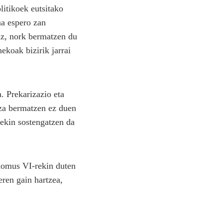
itikoek eutsitako
na espero zan
raz, nork bermatzen du
koak bizirik jarrai
. Prekarizazio eta
tza bermatzen ez duen
rekin sostengatzen da
domus VI-rekin duten
eren gain hartzea,