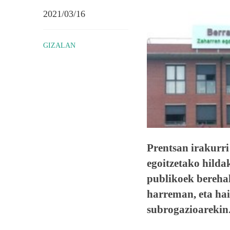
2021/03/16
GIZALAN
Prentsan irakurr
egoitzetako hild
publikoek berehal
harreman, eta hai
subrogazioarekin