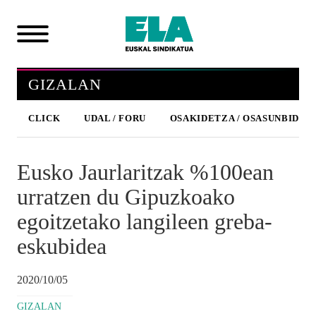
GIZALAN
CLICK
UDAL / FORU
OSAKIDETZA / OSASUNBIDEA
Eusko Jaurlaritzak %100ean
urratzen du Gipuzkoako
egoitzetako langileen greba-
eskubidea
2020/10/05
GIZALAN