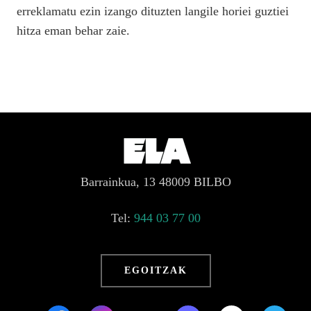
erreklamatu ezin izango dituzten langile horiei guztiei
hitza eman behar zaie.
Barrainkua, 13 48009 BILBO
Tel:
944 03 77 00
EGOITZAK