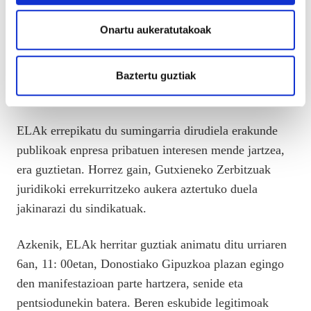
ezartzen baititu. Aldundiak, enpresek edo Eusko
Onartu aukeratutakoak
Jaurlaritzak benetan beren erantzukizunaz arduratzeko
asmoa izango balute, gutxieneko zerbitzuak %
200ekoak izango lirateke, baina ez greba-egunean,
Baztertu guztiak
urte osoan zehar.
ELAk errepikatu du sumingarria dirudiela erakunde
publikoak enpresa pribatuen interesen mende jartzea,
era guztietan. Horrez gain, Gutxieneko Zerbitzuak
juridikoki errekurritzeko aukera aztertuko duela
jakinarazi du sindikatuak.
Azkenik, ELAk herritar guztiak animatu ditu urriaren
6an, 11: 00etan, Donostiako Gipuzkoa plazan egingo
den manifestazioan parte hartzera, senide eta
pentsiodunekin batera. Beren eskubide legitimoak