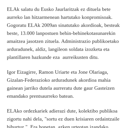
ELAk salatu du Eusko Jaurlaritzak ez dituela bete
aurreko lan hitzarmenean hartutako konpromisoak.
Gogoratu ELAk 2009an sinatutako akordioak, besteak
beste, 13.000 lanpostuen behin-behinekotasunarekin
amaitzea jasotzen zituela. Administrazio publikoetako
arduradunek, aldiz, langileon soldata izozketa eta
plantillaren hazkunde eza aurreikusten ditu.
Igor Eizagirre, Ramon Uriarte eta Jone Olariaga,
Gizalan-Federazioko arduradunek akordioa mahia
gainean jarriko dutela aurreratu dute gaur Gasteizen
emandako prentsaurreko batean.
ELAko ordezkariek adierazi dute, kolektibo publikoa
zigortu nahi dela, "sortu ez duen krisiaren ordaintzaile
bihurtuz ". Era honetan, azken urteotan izandako