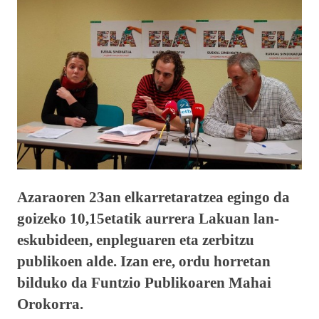
Azaraoren 23an elkarretaratzea egingo da
goizeko 10,15etatik aurrera Lakuan lan-
eskubideen, enpleguaren eta zerbitzu
publikoen alde. Izan ere, ordu horretan
bilduko da Funtzio Publikoaren Mahai
Orokorra.