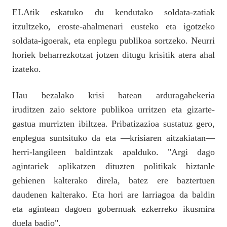
ELAtik eskatuko du kendutako soldata-zatiak
itzultzeko, eroste-ahalmenari eusteko eta igotzeko
soldata-igoerak, eta enplegu publikoa sortzeko. Neurri
horiek beharrezkotzat jotzen ditugu krisitik atera ahal
izateko.
Hau bezalako krisi batean arduragabekeria
iruditzen zaio sektore publikoa urritzen eta gizarte-
gastua murrizten ibiltzea. Pribatizazioa sustatuz gero,
enplegua suntsituko da eta —krisiaren aitzakiatan—
herri-langileen baldintzak apalduko. "Argi dago
agintariek aplikatzen dituzten politikak biztanle
gehienen kalterako direla, batez ere baztertuen
daudenen kalterako. Eta hori are larriagoa da baldin
eta agintean dagoen gobernuak ezkerreko ikusmira
duela badio".