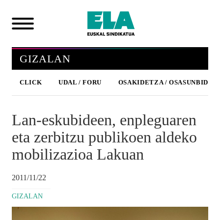
GIZALAN
CLICK
UDAL / FORU
OSAKIDETZA / OSASUNBIDEA
Lan-eskubideen, enpleguaren
eta zerbitzu publikoen aldeko
mobilizazioa Lakuan
2011/11/22
GIZALAN