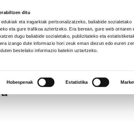
rabiltzen ditu
 edukiak eta iragarkiak pertsonalizatzeko, baliabide sozialetako
eko eta gure trafikoa aztertzeko. Era berean, gure web orriaren e
atzen dugu baliabide sozialetako, publizitateko eta estatistiketa
kera izango dute informazio hori zeuk eman diezun edo euren ze
u duten bestelako informazio batekin uztartzeko.
Hobespenak
Estatistika
Marke
ra