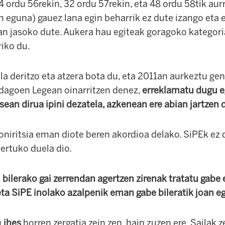
4 ordu 56rekin, 32 ordu 57rekin, eta 48 ordu 58tik aurr
 eguna) gauez lana egin beharrik ez dute izango eta 
n jasoko dute. Aukera hau egiteak goragoko kategori
riko du.
a deritzo eta atzera bota du, eta 2011an aurkeztu gen
 dagoen Legean oinarritzen denez,
erreklamatu dugu 
sean dirua ipini dezatela, azkenean ere abian jartzen 
niritsia eman diote beren akordioa delako. SiPEk ez 
ertuko duela dio.
bilerako gai zerrendan agertzen zirenak tratatu gabe 
a SiPE inolako azalpenik eman gabe bileratik joan eg
u
ihes
horren zergatia zein zen, hain zuzen ere, Sailak z