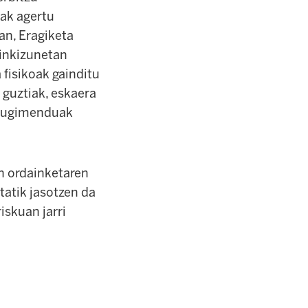
ak agertu
an, Eragiketa
ginkizunetan
 fisikoak gainditu
 guztiak, eskaera
 Mugimenduak
en ordainketaren
tatik jasotzen da
iskuan jarri