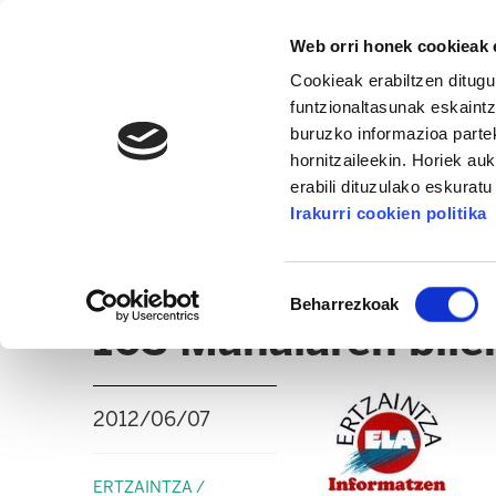
Web orri honek cookieak e
Cookieak erabiltzen ditugu
funtzionaltasunak eskaintz
buruzko informazioa partek
hornitzaileekin. Horiek au
erabili dituzulako eskurat
ERTZAINTZA / FORUZAINGOA
Irakurri cookien politika
BERRIAK
ADMINISTRAZIO GAIAK
Baimena
Beharrezkoak
hautatzea
103 Mahaiaren bile
2012/06/07
ERTZAINTZA /