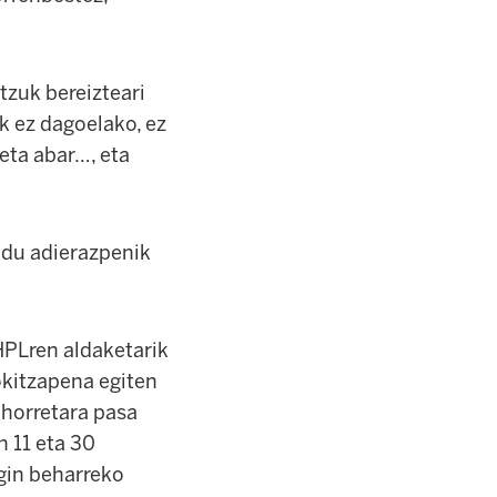
tzuk bereizteari
ik ez dagoelako, ez
 eta abar…, eta
 du adierazpenik
HPLren aldaketarik
okitzapena egiten
 horretara pasa
n 11 eta 30
egin beharreko