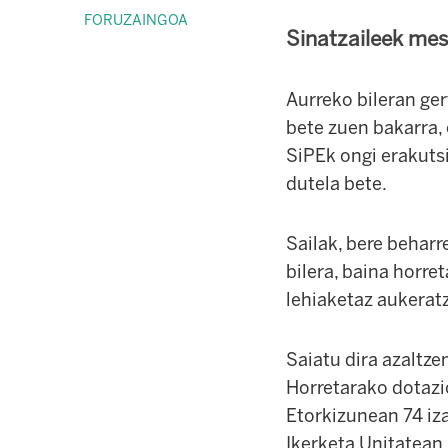
FORUZAINGOA
Sinatzaileek mes
Aurreko bileran ge
bete zuen bakarra,
SiPEk ongi erakuts
dutela bete.
Sailak, bere beharr
bilera, baina horr
lehiaketaz aukerat
Saiatu dira azaltze
Horretarako dotazio
Etorkizunean 74 iz
Ikerketa Unitatean