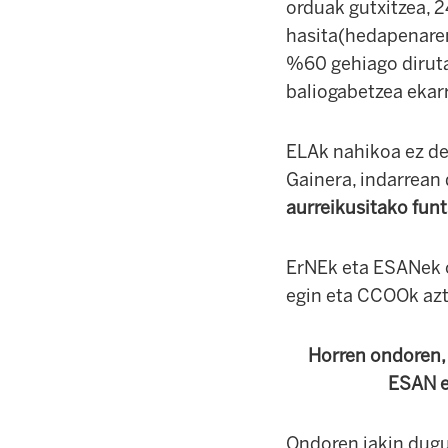
orduak gutxitzea, 2
hasita(hedapenaren
%60 gehiago diruta
baliogabetzea ekar
ELAk nahikoa ez del
Gainera, indarrean
aurreikusitako funt
ErNEk eta ESANek o
egin eta CCOOk azt
Horren ondoren, 
ESAN et
Ondoren jakin dug