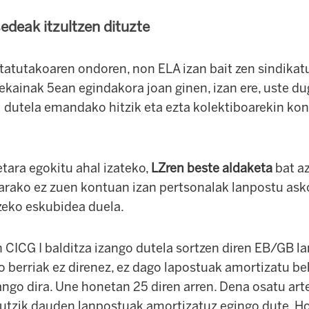
edeak itzultzen dituzte
rtatutakoaren ondoren, non ELA izan bait zen sindikat
 ekainak 5ean egindakora joan ginen, izan ere, uste d
i dutela emandako hitzik eta ezta kolektiboarekin kon
etara egokitu ahal izateko,
LZren beste aldaketa
bat a
etarako ez zuen kontuan izan pertsonalak lanpostu ask
zeko eskubidea duela.
n CICG I balditza izango dutela sortzen diren EB/GB l
 berriak ez direnez, ez dago lapostuak amortizatu be
ango dira. Une honetan 25 diren arren. Dena osatu ar
 utzik dauden lanpostuak amortizatuz egingo dute. H