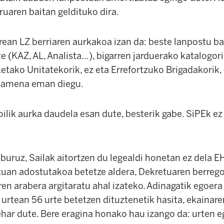
uaren baitan geldituko dira.
rean LZ berriaren aurkakoa izan da: beste lanpostu ba
te (KAZ, AL, Analista…), bigarren jarduerako katalogor
etako Unitatekorik, ez eta Errefortzuko Brigadakorik,
osamena eman diegu.
ilik aurka daudela esan dute, besterik gabe. SiPEk ez
buruz, Sailak aitortzen du legealdi honetan ez dela E
tuan adostutakoa betetze aldera, Dekretuaren berreg
en arabera argitaratu ahal izateko. Adinagatik egoera
urtean 56 urte betetzen dituztenetik hasita, ekainare
ehar dute. Bere eragina honako hau izango da: urten 