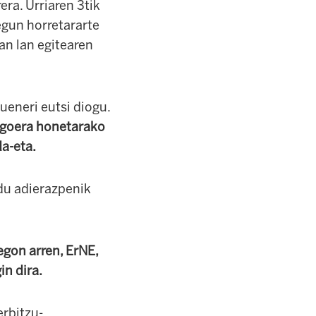
era. Urriaren 3tik
egun horretararte
an lan egitearen
ueneri eutsi diogu.
egoera honetarako
da-eta.
du adierazpenik
egon arren, ErNE,
in dira.
erbitzu-