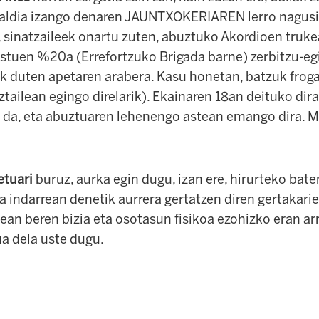
ialdia izango denaren JAUNTXOKERIAREN lerro nagusi
, sinatzaileek onartu zuten, abuztuko Akordioen truke
stuen %20a (Errefortzuko Brigada barne) zerbitzu-e
ek duten apetaren arabera. Kasu honetan, batzuk froga
ztailean egingo direlarik). Ekainaren 18an deituko dira
o da, eta abuztuaren lehenengo astean emango dira.
etuari
buruz, aurka egin dugu, izan ere, hirurteko bat
ua indarrean denetik aurrera gertatzen diren gertakarie
tean beren bizia eta osotasun fisikoa ezohizko eran arr
a dela uste dugu.