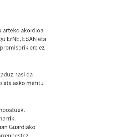
u arteko akordioa
ugu ErNE, ESAN eta
promisorik ere ez
zaduz hasi da
o eta asko meritu
anpostuek.
harrik.
tean Guardiako
orrenbestez,