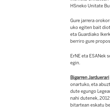
HSneko Unitate Bur
Gure jarrera orokor
uko egiten bait dio
eta Guardiako Ikerk
berriro gure prop
ErNE eta ESANek so
egin.
Bigarren Jarduerari
onartuko, eta abuz
dute egungo Legear
nahi dutenek, 2012 
bitartean eskatu b