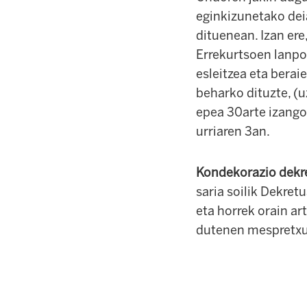
eginkizunetako de
dituenean. Izan ere
Errekurtsoen lanpo
esleitzea eta berai
beharko dituzte, (u
epea 30arte izang
urriaren 3an.
Kondekorazio dekr
saria soilik Dekret
eta horrek orain ar
dutenen mespretxu