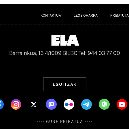
KONTAKTUA
LEGE OHARRA
PRIBATUTA
Barrainkua, 13 48009 BILBO
Tel: 944 03 77 00
EGOITZAK
---- GUNE PRIBATUA ----