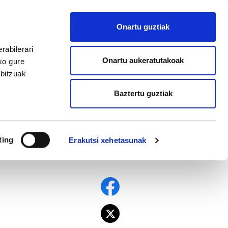
EU
ES
EN
FR
Onartu guztiak
AFILIATU
rabilerari
Onartu aukeratutakoak
ko gure
rbitzuak
Baztertu guztiak
ting
Erakutsi xehetasunak