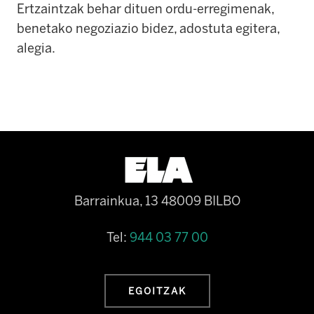
Ertzaintzak behar dituen ordu-erregimenak,
benetako negoziazio bidez, adostuta egitera,
alegia.
Barrainkua, 13 48009 BILBO
Tel:
944 03 77 00
EGOITZAK