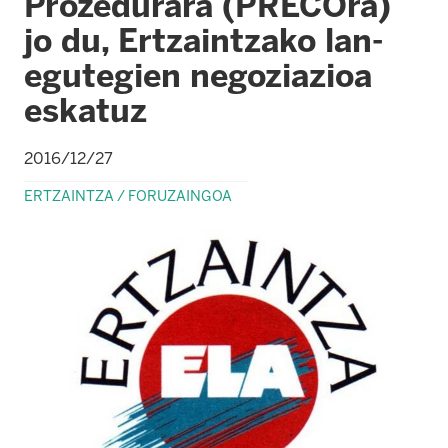
Prozedurara (PRECOra)
jo du, Ertzaintzako lan-
egutegien negoziazioa
eskatuz
2016/12/27
ERTZAINTZA / FORUZAINGOA