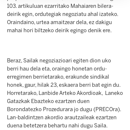
103. artikuluan ezarritako Mahaiaren bilera-
deirik egin, ordutegiak negoziatu ahal izateko.
Oraindaino, urtea amaitzear dela, ez dakigu
mahai hori biltzeko deirik egingo denik ere.
Beraz, Sailak negoziazioari egiten dion uko
berri hau dela eta, oraingo honetan ordu-
erregimen berrietarako, erakunde sindikal
honek, gaur, hilak 23, eskaera berri bat egin du.
Horretarako, Lanbide Arteko Akordioak, Laneko
Gatazkak Ebazteko ezartzen duen
Borondatezko Prozedurara jo dugu (PRECOra).
Lan-baldintzen akordio arautzaileak ezartzen
duena betetzera behartu nahi dugu Saila.