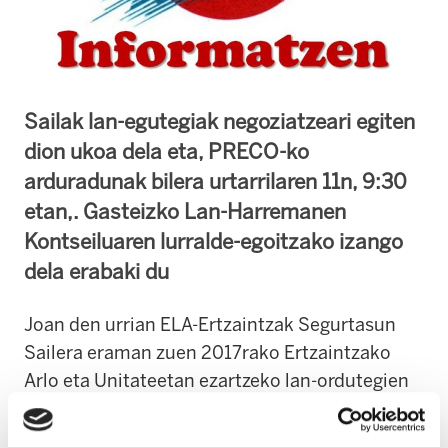
Sailak lan-egutegiak negoziatzeari egiten
dion ukoa dela eta, PRECO-ko
arduradunak bilera urtarrilaren 11n, 9:30
etan,. Gasteizko Lan-Harremanen
Kontseiluaren lurralde-egoitzako izango
dela erabaki du
Joan den urrian ELA-Ertzaintzak Segurtasun
Sailera eraman zuen 2017rako Ertzaintzako
Arlo eta Unitateetan ezartzeko lan-ordutegien
proposamena.