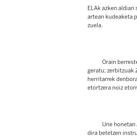
ELAk azken aldian 
artean kudeaketa p
zuela.
Orain berresteko 
geratu; zerbitzuak 
herritarrek denbora
etortzera noiz etor
Une honetan Azkoit
dira betetzen instr