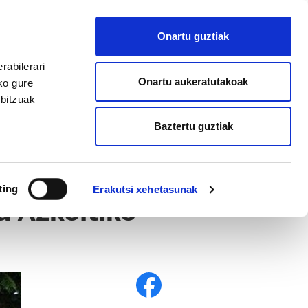
EU
ES
EN
FR
Onartu guztiak
AFILIATU
rabilerari
Onartu aukeratutakoak
ko gure
rbitzuak
Baztertu guztiak
ting
Erakutsi xehetasunak
a Azkoitiko