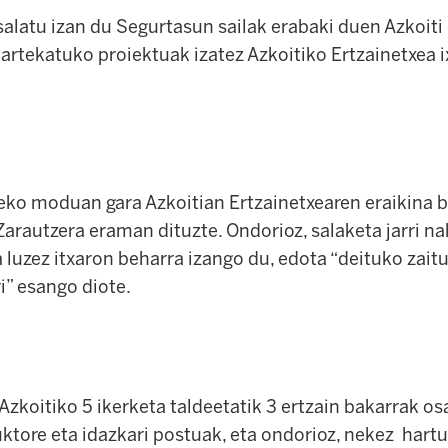
salatu izan du Segurtasun sailak erabaki duen Azkoiti
artekatuko proiektuak izatez Azkoitiko Ertzainetxea i
moduan gara Azkoitian Ertzainetxearen eraikina be
Zarautzera eraman dituzte. Ondorioz, salaketa jarri n
 luzez itxaron beharra izango du, edota “deituko zait
ri” esango diote.
iko 5 ikerketa taldeetatik 3 ertzain bakarrak osat
uktore eta idazkari postuak, eta ondorioz, nekez hartu