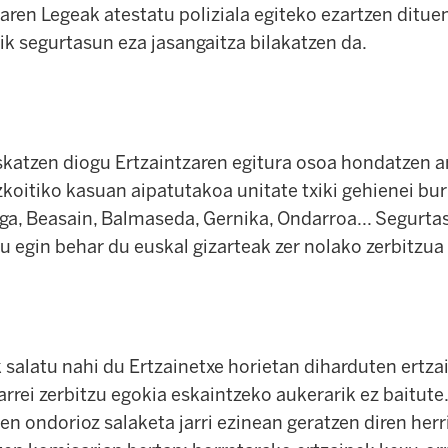
aren Legeak atestatu poliziala egiteko ezartzen ditue
ik segurtasun eza jasangaitza bilakatzen da.
zen diogu Ertzaintzaren egitura osoa hondatzen ar
zkoitiko kasuan aipatutakoa unitate txiki gehienei bu
a, Beasain, Balmaseda, Gernika, Ondarroa... Segurta
u egin behar du euskal gizarteak zer nolako zerbitzua
atu nahi du Ertzainetxe horietan diharduten ertza
tarrei zerbitzu egokia eskaintzeko aukerarik ez baitut
en ondorioz salaketa jarri ezinean geratzen diren herr