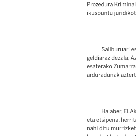
Prozedura Kriminal
ikuspuntu juridikot
Sailburuari eskat
geldiaraz dezala; A
esaterako Zumarrag
arduradunak aztert
Halaber, ELAk sal
eta etsipena, herri
nahi ditu murrizket