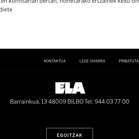
en komisarian bertan; horretarako ertzainek kexu-orr
diete
KONTAKTUA
LEGE OHARRA
PRIBATUTA
Barrainkua, 13 48009 BILBO
Tel: 944 03 77 00
EGOITZAK