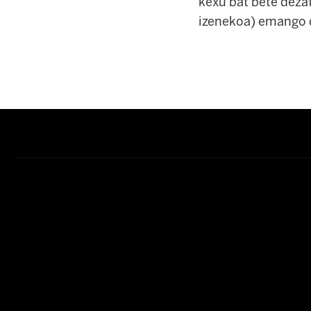
kexu bat bete dezat
izenekoa) emango 