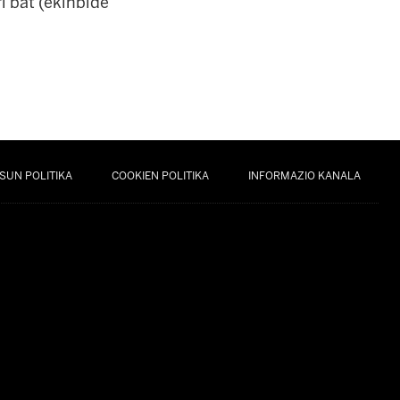
i bat (ekinbide
SUN POLITIKA
COOKIEN POLITIKA
INFORMAZIO KANALA