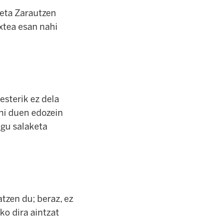
 eta Zarautzen
xtea esan nahi
sterik ez dela
ahi duen edozein
ugu salaketa
zen du; beraz, ez
ko dira aintzat