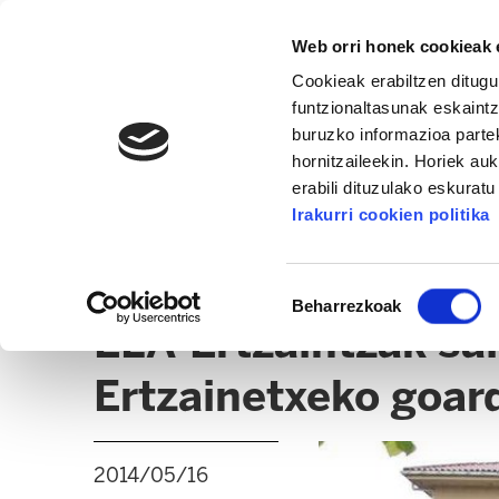
Web orri honek cookieak e
Cookieak erabiltzen ditugu
funtzionaltasunak eskaintz
buruzko informazioa partek
hornitzaileekin. Horiek au
erabili dituzulako eskurat
ERTZAINTZA / FORUZAINGOA
Irakurri cookien politika
BERRIAK
ADMINISTRAZIO GAIAK
Baimena
Beharrezkoak
hautatzea
ELA-Ertzaintzak sal
Ertzainetxeko goard
2014/05/16