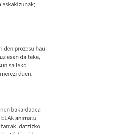
n eskakizunak;
i den prozesu hau
ruz esan daiteke,
sun saileko
 merezi duen.
inen bakardadea
e. ELAk animatu
itarrak idatzizko