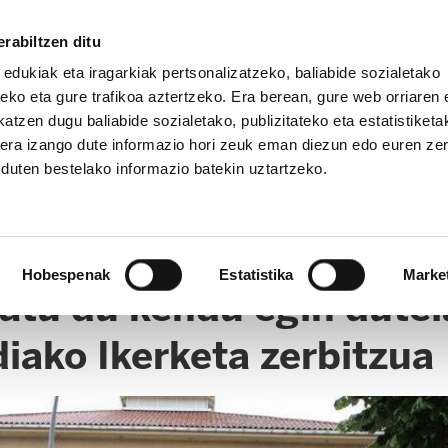
rabiltzen ditu
 edukiak eta iragarkiak pertsonalizatzeko, baliabide sozialetako
eko eta gure trafikoa aztertzeko. Era berean, gure web orriaren e
atzen dugu baliabide sozialetako, publizitateko eta estatistiketa
kera izango dute informazio hori zeuk eman diezun edo euren ze
u duten bestelako informazio batekin uztartzeko.
Hobespenak
Estatistika
Marke
atu du kendu egin dutel
iako Ikerketa zerbitzua