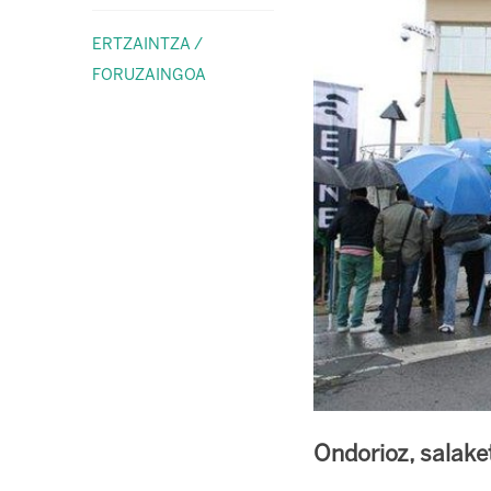
ERTZAINTZA /
FORUZAINGOA
Ondorioz, salake