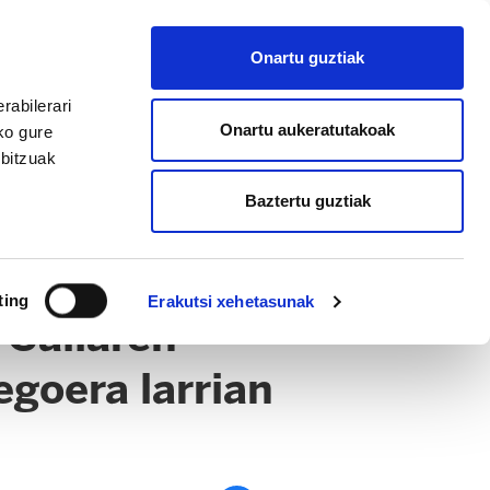
EU
ES
EN
FR
Onartu guztiak
AFILIATU
rabilerari
Onartu aukeratutakoak
ko gure
rbitzuak
Baztertu guztiak
ting
Erakutsi xehetasunak
 Sailaren
egoera larrian