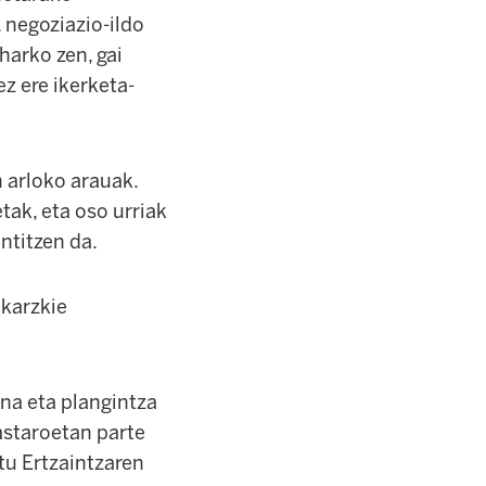
 negoziazio-ildo
harko zen, gai
ez ere ikerketa-
 arloko arauak.
tak, eta oso urriak
ntitzen da.
akarzkie
ena eta plangintza
astaroetan parte
tu Ertzaintzaren