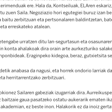
erimenduak ere. Hala da, Kontseiluak, ELAren eskariz,
rtu zuen Saila. Negoziazio hori egutegiei buruz izan be
a baitu zerbitzuan eta pertsonalaren baldintzetan, bat
 eta erreskateko atalean.
etengabe urratzen ditu lan-segurtasun eta osasunaren
n konta ahalakoak dira orain arte aurkezturiko salake
ponbideak. Eraginpeko kidegoa, beraz, gutxietsita se
etik anabasa da nagusi, eta horrek ondorio larriak d
eta herritarrentzako zerbitzuari.
kionez Sailaren gabeziak izugarriak dira. Aurreikusp
ez baitzaie gaua pasatzeko ostatu-aukerarik ematen ik
 akademian, ez beste inon. Halakorik ez da inoiz gerta