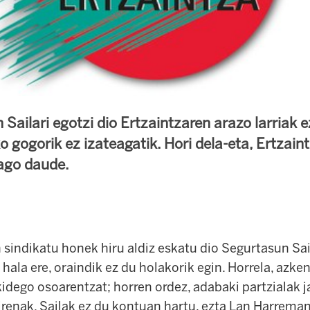
Sailari egotzi dio Ertzaintzaren arazo larriak
o gogorik ez izateagatik. Hori dela-eta, Ertzain
ago daude.
 sindikatu honek hiru aldiz eskatu dio Segurtasun Sa
; hala ere, oraindik ez du holakorik egin. Horrela, azke
kidego osoarentzat; horren ordez, adabaki partzialak j
irenak. Sailak ez du kontuan hartu, ezta Lan Harrema