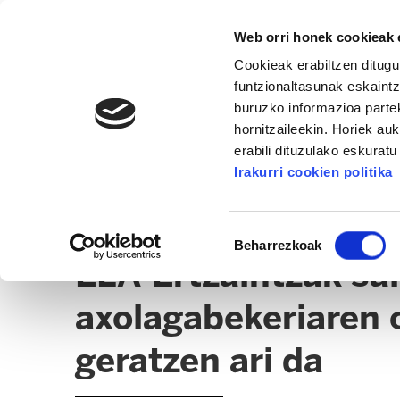
Web orri honek cookieak e
Cookieak erabiltzen ditugu
funtzionaltasunak eskaintz
buruzko informazioa partek
hornitzaileekin. Horiek au
erabili dituzulako eskurat
ERTZAINTZA / FORUZAINGOA
Irakurri cookien politika
BERRIAK
ADMINISTRAZIO GAIAK
Baimena
Beharrezkoak
hautatzea
ELA-Ertzaintzak sa
axolagabekeriaren o
geratzen ari da