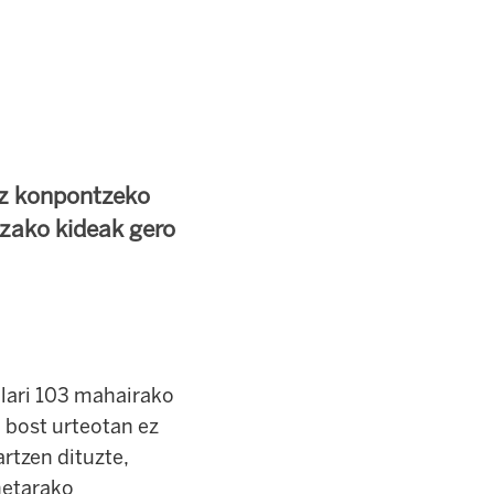
 ez konpontzeko
tzako kideak gero
ilari 103 mahairako
n bost urteotan ez
artzen dituzte,
netarako