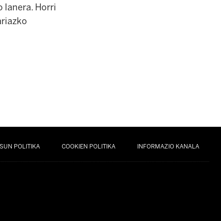
o lanera. Horri
ariazko
SUN POLITIKA
COOKIEN POLITIKA
INFORMAZIO KANALA