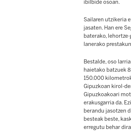
ibilbide osoan.
Sailaren utzikeria 
jasaten. Han ere Se
baterako, lehortze
lanerako prestakun
Bestalde, oso larri
haietako batzuek 8
150.000 kilometrok
Gipuzkoan kirol-dem
Gipuzkoakoari motoz
erakusgarria da. E
berandu jasotzen da
besteak beste, kas
erregutu behar dira