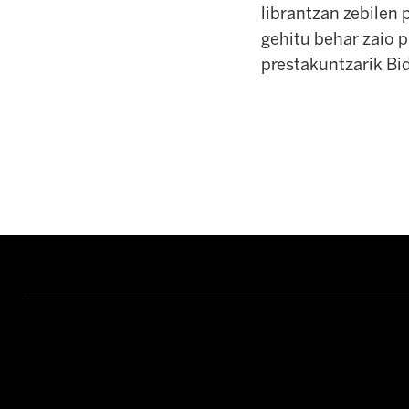
librantzan zebilen p
gehitu behar zaio p
prestakuntzarik Bi