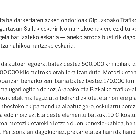
eta baldarkeriaren azken ondorioak Gipuzkoako Trafiko
gurtasun Sailak eskaririk oinarrizkoenak ere ez ditu 
-gela bat izateko eskaria —laneko arropa bustirik da
tza nahikoa hartzeko eskaria.
a da autoen egoera, batez bestez 500.000 km ibiliak iz
00.000 kilometroko erabilera izan dute. Motozikleten 
oa izan beharko zen, baina batez bestez 170.000 km-t
a ugari egiten denez, Arabako eta Bizkaiko trafiko-a
ikletak maileguz utzi behar dizkiote, eta hori ere pl
zinbesteko ekipamendua aipatuz gero, eskularru berezi
 edo inoiz ez. Eta beste elementu batzuk, 10 €-kostu
koa motozikletarekin lotzen duen konexio-kablea, behi
. Pertsonalari dagokionez, prekarietatea hain da hand