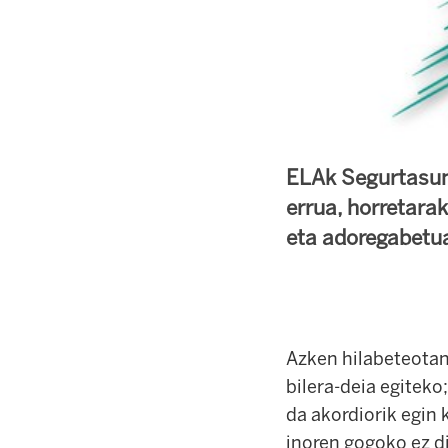
ELAk Segurtasun 
errua, horretarak
eta adoregabetu
Azken hilabeteotan
bilera-deia egiteko
da akordiorik egin 
inoren gogoko ez d