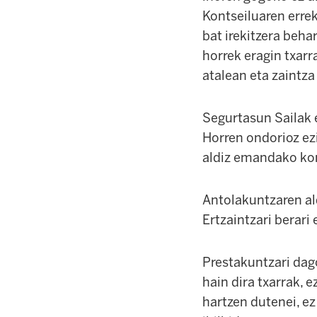
Kontseiluaren errek
bat irekitzera beha
horrek eragin txarr
atalean eta zaintza
Segurtasun Sailak 
Horren ondorioz ezi
aldiz emandako kon
Antolakuntzaren ald
Ertzaintzari berari 
Prestakuntzari dago
hain dira txarrak, 
hartzen dutenei, ez