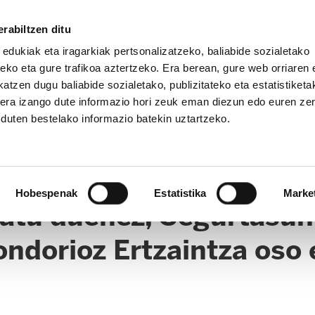
rabiltzen ditu
 edukiak eta iragarkiak pertsonalizatzeko, baliabide sozialetako
eko eta gure trafikoa aztertzeko. Era berean, gure web orriaren e
atzen dugu baliabide sozialetako, publizitateko eta estatistiketa
kera izango dute informazio hori zeuk eman diezun edo euren ze
u duten bestelako informazio batekin uztartzeko.
Hobespenak
Estatistika
Marke
latu duenez, Segurtasun
ndorioz Ertzaintza oso 