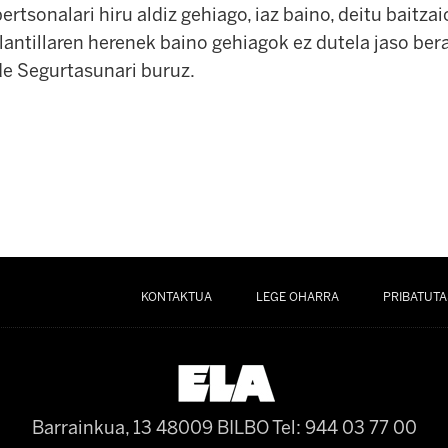
ertsonalari hiru aldiz gehiago, iaz baino, deitu baitzai
lantillaren herenek baino gehiagok ez dutela jaso ber
de Segurtasunari buruz.
KONTAKTUA
LEGE OHARRA
PRIBATUTA
Barrainkua, 13 48009 BILBO
Tel: 944 03 77 00