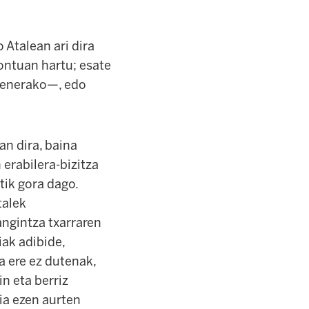
 Atalean ari dira
kontuan hartu; esate
goenerako—, edo
an dira, baina
erabilera-bizitza
ik gora dago.
talek
angintza txarraren
ak adibide,
a ere ez dutenak,
n eta berriz
ia ezen aurten