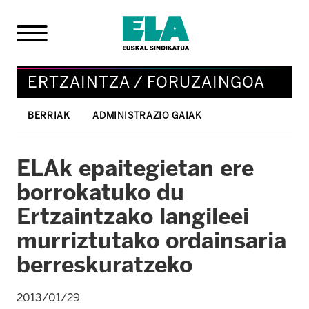
ERTZAINTZA / FORUZAINGOA
BERRIAK
ADMINISTRAZIO GAIAK
ELAk epaitegietan ere
borrokatuko du
Ertzaintzako langileei
murriztutako ordainsaria
berreskuratzeko
2013/01/29