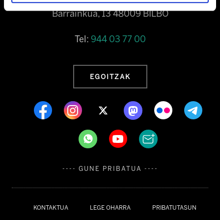
Barrainkua, 13 48009 BILBO
Tel:
944 03 77 00
EGOITZAK
---- GUNE PRIBATUA ----
KONTAKTUA
LEGE OHARRA
PRIBATUTASUN