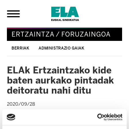
ERTZAINTZA / FORUZAINGOA
BERRIAK
ADMINISTRAZIO GAIAK
ELAk Ertzaintzako kide
baten aurkako pintadak
deitoratu nahi ditu
2020/09/28
ERTZAINTZA / FORUZAINGOA
ELA-Ertzaintzak gaitzetsi egin nahi ditu