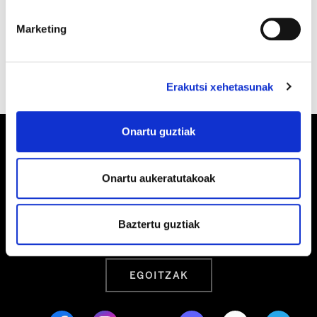
Marketing
Erakutsi xehetasunak
Onartu guztiak
Onartu aukeratutakoak
Barrainkua, 13 48009 BILBO
Tel:
944 03 77 00
Baztertu guztiak
EGOITZAK