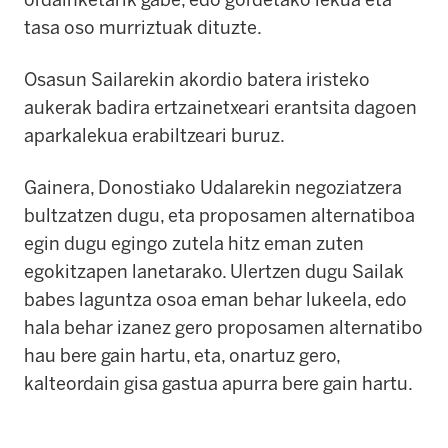
tasa oso murriztuak dituzte.
Osasun Sailarekin akordio batera iristeko
aukerak badira ertzainetxeari erantsita dagoen
aparkalekua erabiltzeari buruz.
Gainera, Donostiako Udalarekin negoziatzera
bultzatzen dugu, eta proposamen alternatiboa
egin dugu egingo zutela hitz eman zuten
egokitzapen lanetarako. Ulertzen dugu Sailak
babes laguntza osoa eman behar lukeela, edo
hala behar izanez gero proposamen alternatibo
hau bere gain hartu, eta, onartuz gero,
kalteordain gisa gastua apurra bere gain hartu.