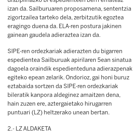
izan da. Sailburuaren proposamena, sententzia
zigortzailea tarteko dela, zerbitzutik egoztea
eragingo duena da. ELA-ren postura jakinen
gainean gaudela adieraztea izan da.
SIPE-ren ordezkariak adierazten du bigarren
espedientea Sailburuak apirilaren 5ean sinatua
dagoela oraindik espedienteduna adierazpenak
egiteko epean zelarik. Ondorioz, gai honi buruz
eztabaida sortzen da SIPE-ren ordezkariak
bileratik kanpora aldeginez amaitzen dena,
hain zuzen ere, aztergaietako hirugarren
puntuari (LZ) heltzerako unean bertan.
2.- LZ ALDAKETA