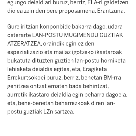
egungo deialdiari buruz, berriz, ELA-ri galdetzen
dio ea zein den bere proposamena. Erantzuna:
Gure iritzian konponbide bakarra dago, udara
osterarte LAN-POSTU MUGIMENDU GUZTIAK
ATZERATZEA, oraindik egin ez den
espezializazio eta mailaz igotzeko ikastaroak
bukatuta dituzten guztien lan-postu horniketa
lehiaketa deialdia egitea, eta, Eragiketa
Errekurtsokoei buruz, berriz, benetan BM-rra
gehitzea ontzat ematen bada behintzat,
aurretik ikastaro deialdia egin beharra dagoela,
eta, bene-benetan beharrezkoak diren lan-
postu guztiak LZn sartzea.