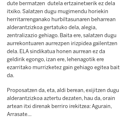
dute bermatzen dutela ertzainetxerik ez dela
itxiko. Salatzen dugu mugimendu horiekin
herritarrenganako hurbiltasunaren beharrean
alderantzizkoa gertatuko dela, alegia,
zentralizazio gehiago. Baita ere, salatzen dugu
aurrekontuaren aurrezpen irizpidea gailentzen
dela. ELA sindikatua honen aurrean ez da
geldirik egongo, izan ere, lehenagotik ere
ezarritako murrizketez gain gehiago egitea bait
da.
Proposatzen da, eta, aldi berean, exijitzen dugu
alderantzizkoa aztertu dezaten, hau da, orain
artean itxi direnak berriro irekitzea: Agurain,
Arrasate…