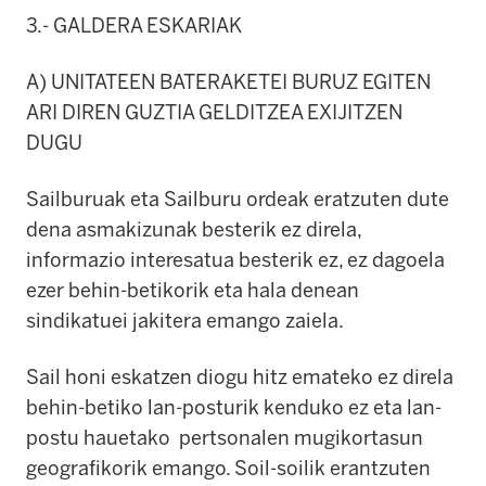
3.- GALDERA ESKARIAK
A) UNITATEEN BATERAKETEI BURUZ EGITEN
ARI DIREN GUZTIA GELDITZEA EXIJITZEN
DUGU
Sailburuak eta Sailburu ordeak eratzuten dute
dena asmakizunak besterik ez direla,
informazio interesatua besterik ez, ez dagoela
ezer behin-betikorik eta hala denean
sindikatuei jakitera emango zaiela.
Sail honi eskatzen diogu hitz emateko ez direla
behin-betiko lan-posturik kenduko ez eta lan-
postu hauetako pertsonalen mugikortasun
geografikorik emango. Soil-soilik erantzuten