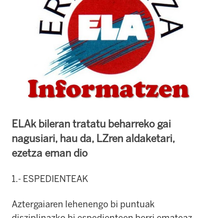
ELAk bileran tratatu beharreko gai
nagusiari, hau da, LZren aldaketari,
ezetza eman dio
1.- ESPEDIENTEAK
Aztergaiaren lehenengo bi puntuak
disziplinazko bi espedienteen berri emateaz