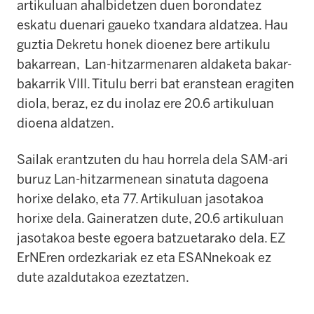
artikuluan ahalbidetzen duen borondatez
eskatu duenari gaueko txandara aldatzea. Hau
guztia Dekretu honek dioenez bere artikulu
bakarrean, Lan-hitzarmenaren aldaketa bakar-
bakarrik VIII. Titulu berri bat eranstean eragiten
diola, beraz, ez du inolaz ere 20.6 artikuluan
dioena aldatzen.
Sailak erantzuten du hau horrela dela SAM-ari
buruz Lan-hitzarmenean sinatuta dagoena
horixe delako, eta 77. Artikuluan jasotakoa
horixe dela. Gaineratzen dute, 20.6 artikuluan
jasotakoa beste egoera batzuetarako dela. EZ
ErNEren ordezkariak ez eta ESANnekoak ez
dute azaldutakoa ezeztatzen.