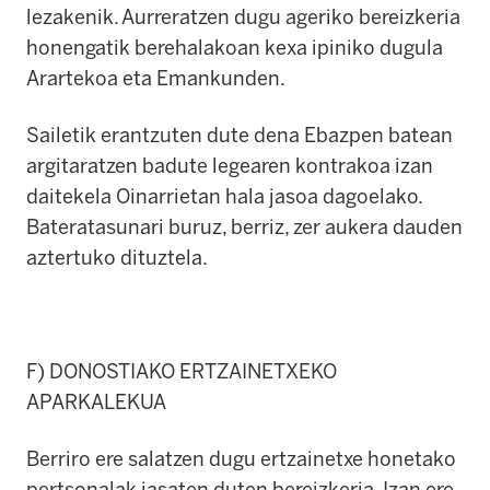
lezakenik. Aurreratzen dugu ageriko bereizkeria
honengatik berehalakoan kexa ipiniko dugula
Arartekoa eta Emankunden.
Sailetik erantzuten dute dena Ebazpen batean
argitaratzen badute legearen kontrakoa izan
daitekela Oinarrietan hala jasoa dagoelako.
Bateratasunari buruz, berriz, zer aukera dauden
aztertuko dituztela.
F) DONOSTIAKO ERTZAINETXEKO
APARKALEKUA
Berriro ere salatzen dugu ertzainetxe honetako
pertsonalak jasaten duten bereizkeria. Izan ere,