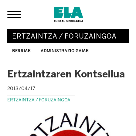
ERTZAINTZA / FORUZAINGOA
BERRIAK
ADMINISTRAZIO GAIAK
Ertzaintzaren Kontseilua
2013/04/17
ERTZAINTZA / FORUZAINGOA