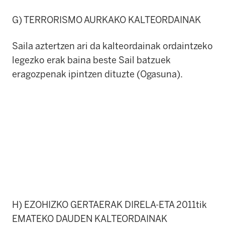
G) TERRORISMO AURKAKO KALTEORDAINAK
Saila aztertzen ari da kalteordainak ordaintzeko
legezko erak baina beste Sail batzuek
eragozpenak ipintzen dituzte (Ogasuna).
H) EZOHIZKO GERTAERAK DIRELA-ETA 2011tik
EMATEKO DAUDEN KALTEORDAINAK