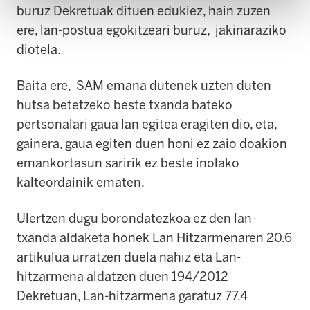
buruz Dekretuak dituen edukiez, hain zuzen
ere, lan-postua egokitzeari buruz, jakinaraziko
diotela.
Baita ere, SAM emana dutenek uzten duten
hutsa betetzeko beste txanda bateko
pertsonalari gaua lan egitea eragiten dio, eta,
gainera, gaua egiten duen honi ez zaio doakion
emankortasun saririk ez beste inolako
kalteordainik ematen.
Ulertzen dugu borondatezkoa ez den lan-
txanda aldaketa honek Lan Hitzarmenaren 20.6
artikulua urratzen duela nahiz eta Lan-
hitzarmena aldatzen duen 194/2012
Dekretuan, Lan-hitzarmena garatuz 77.4