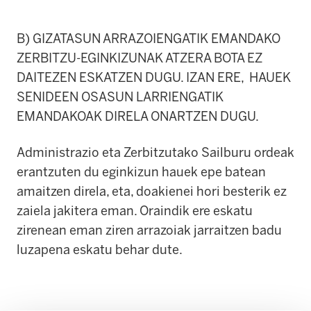
B) GIZATASUN ARRAZOIENGATIK EMANDAKO
ZERBITZU-EGINKIZUNAK ATZERA BOTA EZ
DAITEZEN ESKATZEN DUGU. IZAN ERE, HAUEK
SENIDEEN OSASUN LARRIENGATIK
EMANDAKOAK DIRELA ONARTZEN DUGU.
Administrazio eta Zerbitzutako Sailburu ordeak
erantzuten du eginkizun hauek epe batean
amaitzen direla, eta, doakienei hori besterik ez
zaiela jakitera eman. Oraindik ere eskatu
zirenean eman ziren arrazoiak jarraitzen badu
luzapena eskatu behar dute.