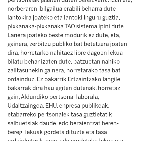
norberaren ibilgailua erabili beharra dute
lantokira joateko eta lantoki inguru guztia,
pixkanaka-pixkanaka TAO sistema ipini dute.
Lanera joateko beste modurik ez dute, eta,
gainera, zerbitzu publiko bat betetzera joaten
dira, horretarko nahitaez libre dagoen lekua
bilatu behar izaten dute, batzuetan nahiko
zailtasunekin gainera, horretarako tasa bat
ordainduz. Ez bakarrik Ertzaintzako langile
bakarrak dira hau egiten dutenak, horretaz
gain, Aldundiko pertsonal laborala,
Udaltzaingoa, EHU, enpresa publikoak,
etabarreko pertsonalek tasa guztietatik
salbuetsiak daude, edo beraientzat beren-
beregi lekuak gordeta dituzte eta tasa
ordainketarik gabe, edo gordetako lekua eta