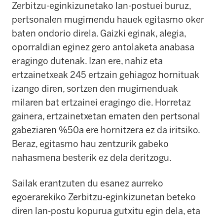
Zerbitzu-eginkizunetako lan-postuei buruz,
pertsonalen mugimendu hauek egitasmo oker
baten ondorio direla. Gaizki eginak, alegia,
oporraldian eginez gero antolaketa anabasa
eragingo dutenak. Izan ere, nahiz eta
ertzainetxeak 245 ertzain gehiagoz hornituak
izango diren, sortzen den mugimenduak
milaren bat ertzainei eragingo die. Horretaz
gainera, ertzainetxetan ematen den pertsonal
gabeziaren %50a ere hornitzera ez da iritsiko.
Beraz, egitasmo hau zentzurik gabeko
nahasmena besterik ez dela deritzogu.
Sailak erantzuten du esanez aurreko
egoerarekiko Zerbitzu-eginkizunetan beteko
diren lan-postu kopurua gutxitu egin dela, eta