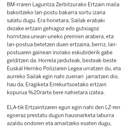
BM-rraren Laguntza Zerbitzurako Ertzain maila
bakoitzeko lan-postu bakarra sortu izana
salatu dugu. Era honetara, Sailak erabaki
dezake ertzain gehiagoz edo gutxiagoz
hornitzea unean-uneko premien arabera, eta
lan-postua betetzen duen ertzaina, berriz, lan-
postuaren gainean inolako eskubiderik gabe
gelditzen da. Horrela jarduteak, besteak-beste
Euskal Herriko Poliziaren Legea urratzen du, eta
aurreko Sailak egin nahi zuenari jarraitzen dio,
hau da, Eragiketa Errekurtsoetako ertzain
kopurua %20rarte bere nahietara izatea.
ELA-tik Ertzaintzaren egun egin nahi den LZ-ren
egoeraz prestatu dugun hausnarketa laburra
azaldu ondoren eta amaitzeko esaten dugu,