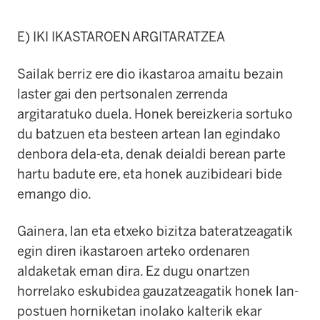
E) IKI IKASTAROEN ARGITARATZEA
Sailak berriz ere dio ikastaroa amaitu bezain
laster gai den pertsonalen zerrenda
argitaratuko duela. Honek bereizkeria sortuko
du batzuen eta besteen artean lan egindako
denbora dela-eta, denak deialdi berean parte
hartu badute ere, eta honek auzibideari bide
emango dio.
Gainera, lan eta etxeko bizitza bateratzeagatik
egin diren ikastaroen arteko ordenaren
aldaketak eman dira. Ez dugu onartzen
horrelako eskubidea gauzatzeagatik honek lan-
postuen horniketan inolako kalterik ekar