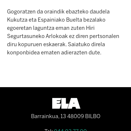
Gogoratzen da oraindik ebazteko daudela
Kukutza eta Espainiako Buelta bezalako
egoeretan laguntza eman zuten Hiri
Segurtasuneko Arlokoak ez diren pertsonalen
diru kopuruen eskaerak. Saiatuko direla
konponbidea ematen adierazten dute.
Barrainkua, 13 48009 BILBO