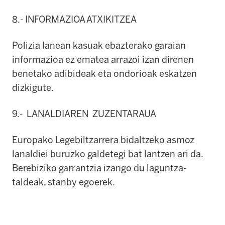
8.- INFORMAZIOA ATXIKITZEA
Polizia lanean kasuak ebazterako garaian
informazioa ez ematea arrazoi izan direnen
benetako adibideak eta ondorioak eskatzen
dizkigute.
9.- LANALDIAREN ZUZENTARAUA
Europako Legebiltzarrera bidaltzeko asmoz
lanaldiei buruzko galdetegi bat lantzen ari da.
Berebiziko garrantzia izango du laguntza-
taldeak, stanby egoerek.