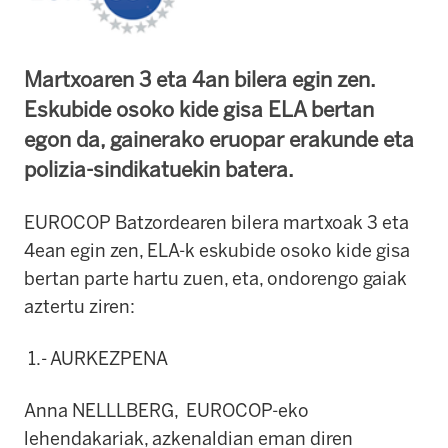
Martxoaren 3 eta 4an bilera egin zen.
Eskubide osoko kide gisa ELA bertan
egon da, gainerako eruopar erakunde eta
polizia-sindikatuekin batera.
EUROCOP Batzordearen bilera martxoak 3 eta
4ean egin zen, ELA-k eskubide osoko kide gisa
bertan parte hartu zuen, eta, ondorengo gaiak
aztertu ziren:
1.- AURKEZPENA
Anna NELLLBERG, EUROCOP-eko
lehendakariak, azkenaldian eman diren