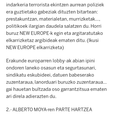
indarkeria terrorista ekintzen aurrean poliziek
era guztietako gabeziak dituzten bitartean:
prestakuntzan, materialetan, murrizketak…,
politikoek ilargian daudela salatzen du. Horri
buruz NEW EUROPE-k egin eta argitaratutako
elkarrizketaz argibideak ematen ditu. (Ikusi
NEW EUROPE elkarrizketa)
Erakunde europarren lobby-ak abian ipini
ondoren laneko osasun eta segurtasunari,
sindikatu eskubideei, datuen babeserako
zuzentaraua, lanorduari buruzko zuzentaraua…
gai hauetan bultzada oso garrantzitsua ematen
ari direla adierazten du.
2.- ALBERTO MOYA-ren PARTE HARTZEA