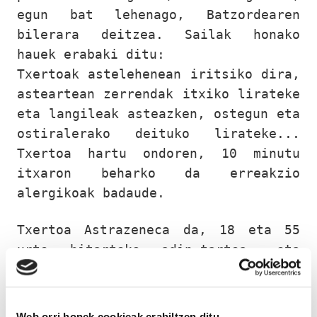
egun bat lehenago, Batzordearen
bilerara deitzea. Sailak honako
hauek erabaki ditu:
Txertoak astelehenean iritsiko dira,
asteartean zerrendak itxiko lirateke
eta langileak asteazken, ostegun eta
ostiralerako deituko lirateke...
Txertoa hartu ondoren, 10 minutu
itxaron beharko da erreakzio
alergikoak badaude.
Txertoa Astrazeneca da, 18 eta 55
urte bitarteko adin-tartea, eta
azken 6 hilabeteetan Covid
gaixotasuna igaro dutenek itxaron
egin beharko dute. Bi dosi izango
Web orri honek cookieak erabiltzen ditu