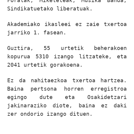
Foralak, Mikeleteak, Musika Banda,
Sindikatuetako liberatuak.
Akademiako ikasleei ez zaie txertoa
jarriko 1. fasean.
Guztira, 55 urtetik beherakoen
kopurua 5310 izango litzateke, eta
2041 urtetik gorakoena.
Ez da nahitaezkoa txertoa hartzea.
Baina pertsona horren erregistroa
egingo dute eta Osakidetzari
jakinaraziko diote, baina ez daki
zer ondorio izango dituen.