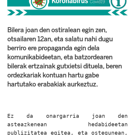
Bilera joan den ostiralean egin zen,
otsailaren 12an, eta salatu nahi dugu
berriro ere propaganda egin dela
komunikabideetan, eta batzordearen
bilerak ertzainak gutxietsi dituela, beren
ordezkariak kontuan hartu gabe
hartutako erabakiak aurkeztuz.
Ez da onargarria joan den
asteazkenean hedabideetan
publizitatea egitea, eta ostegunean,