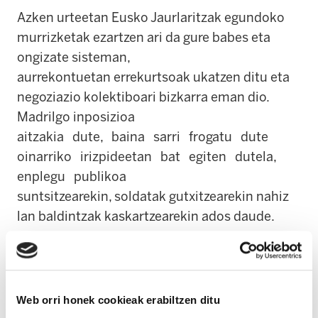
Azken urteetan Eusko Jaurlaritzak egundoko
murrizketak ezartzen ari da gure babes eta
ongizate sisteman,
aurrekontuetan errekurtsoak ukatzen ditu eta
negoziazio kolektiboari bizkarra eman dio.
Madrilgo inposizioa
aitzakia dute, baina sarri frogatu dute
oinarriko irizpideetan bat egiten dutela,
enplegu publikoa
suntsitzearekin, soldatak gutxitzearekin nahiz
lan baldintzak kaskartzearekin ados daude.
ELAk eskakizun zehatz bat du Eusko Jaurlaritza
eta Aurrekontuak onartu behar dituzten
Web orri honek cookieak erabiltzen ditu
Legebiltzarreko