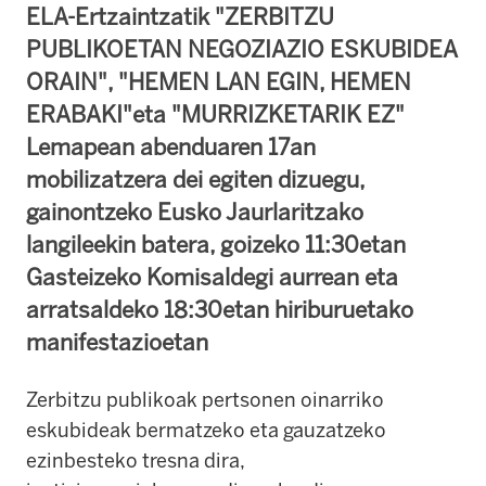
ELA-Ertzaintzatik "ZERBITZU
PUBLIKOETAN NEGOZIAZIO ESKUBIDEA
ORAIN", "HEMEN LAN EGIN, HEMEN
ERABAKI"eta "MURRIZKETARIK EZ"
Lemapean abenduaren 17an
mobilizatzera dei egiten dizuegu,
gainontzeko Eusko Jaurlaritzako
langileekin batera, goizeko 11:30etan
Gasteizeko Komisaldegi aurrean eta
arratsaldeko 18:30etan hiriburuetako
manifestazioetan
Zerbitzu publikoak pertsonen oinarriko
eskubideak bermatzeko eta gauzatzeko
ezinbesteko tresna dira,