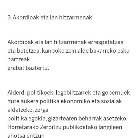
3. Akordioak eta lan hitzarmenak
Akordioak eta lan hitzarmenak errespetatzea
eta betetzea, kanpoko zein alde bakarreko esku
hartzeak
erabat baztertu.
Alderdi politikoek, legebiltzarrek eta gobernuek
dute aukera politika ekonomiko eta sozialak
aldatzeko, zerga
politika egokia, gizartearen beharrak asetzeko.
Horretarako Zerbitzu publikoetako langileen
ahotsa entzun