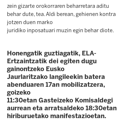
zein gizarte orokorraren beharretara aditu
behar dute, tea. Aldi berean, gehienen kontra
jotzen duen marko
juridiko inposatuari muzin egin behar diote.
Honengatik guztiagatik, ELA-
Ertzaintzatik dei egiten dugu
gainontzeko Eusko
Jaurlaritzako langileekin batera
abenduaren 17an mobilizatzera,
goizeko
11:30etan Gasteizeko Komisaldegi
aurrean eta arratsaldeko 18:30etan
hiriburuetako manifestazioetan.