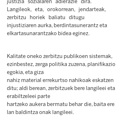
justizia sozialaren adierazle dira.
Langileok, eta, orokorrean, jendarteak,
zerbitzu horiek baliatu ditugu
injustiziaren aurka, berdintasunerantz eta
elkartasunarantzako bidea eginez.
Kalitate oneko zerbitzu publikoen sistemak,
ezinbestez, zerga politika zuzena, planifikazio
egokia, eta giza
nahiz material errekurtso nahikoak eskatzen
ditu; aldi berean, zerbitzuek bere langileei eta
erabiltzeleei parte
hartzeko aukera bermatu behar die, baita ere
lan baldintza onak langileei.