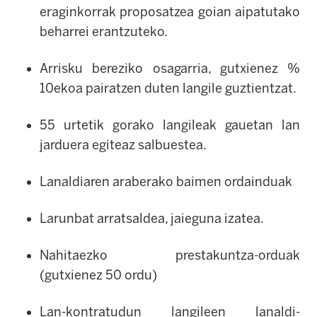
eraginkorrak proposatzea goian aipatutako
beharrei erantzuteko.
Arrisku bereziko osagarria, gutxienez %
10ekoa pairatzen duten langile guztientzat.
55 urtetik gorako langileak gauetan lan
jarduera egiteaz salbuestea.
Lanaldiaren araberako baimen ordainduak
Larunbat arratsaldea, jaieguna izatea.
Nahitaezko prestakuntza-orduak
(gutxienez 50 ordu)
Lan-kontratudun langileen lanaldi-