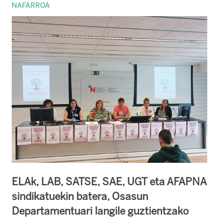
NAFARROA
ELAk, LAB, SATSE, SAE, UGT eta AFAPNA
sindikatuekin batera, Osasun
Departamentuari langile guztientzako