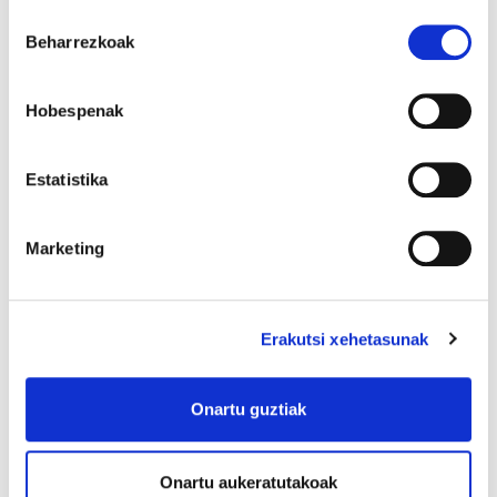
Osasun, gizarte eta teknologia premia
Irakurri cookien politika
Baimena
Beharrezkoak
berrietara egokitutako prestakuntza-planak
hautatzea
bultzatzea, lan-ordutegian edo lan-
ordutegitzat hartuta.
Hobespenak
Gaur egungo konplexutasunari erantzuteko
Estatistika
beharrezkoak diren espezialitateak eta
gaitasun aurreratuak aitortzea eta garatzea.
Marketing
5.Unibertsaltasuna eta ekitatea bermatzea
Erakutsi xehetasunak
Herritar guztiek osasun publikorako
sarbidea izatea bermatzea, oztopo
ekonomiko, geografiko edo
Onartu guztiak
administratiborik gabe.
Onartu aukeratutakoak
Itxarote-zerrendak murriztea, antolaketa