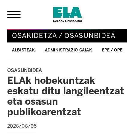
OSAKIDETZA / OSASUNBIDEA
ALBISTEAK
ADMINISTRAZIO GAIAK
EPE / OPE
OSASUNBIDEA
ELAk hobekuntzak
eskatu ditu langileentzat
eta osasun
publikoarentzat
2026/06/05