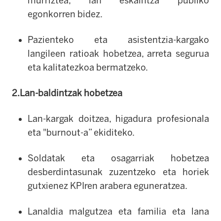
murriztea, lan eskaintza publiko
egonkorren bidez.
Pazienteko eta asistentzia-kargako
langileen ratioak hobetzea, arreta segurua
eta kalitatezkoa bermatzeko.
2.Lan-baldintzak hobetzea
Lan-kargak doitzea, higadura profesionala
eta "burnout-a” ekiditeko.
Soldatak eta osagarriak hobetzea
desberdintasunak zuzentzeko eta horiek
gutxienez KPIren arabera eguneratzea.
Lanaldia malgutzea eta familia eta lana