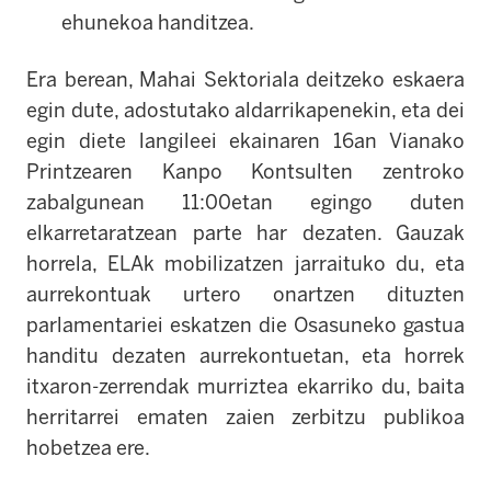
ehunekoa handitzea.
Era berean, Mahai Sektoriala deitzeko eskaera
egin dute, adostutako aldarrikapenekin, eta dei
egin diete langileei ekainaren 16an Vianako
Printzearen Kanpo Kontsulten zentroko
zabalgunean 11:00etan egingo duten
elkarretaratzean parte har dezaten. Gauzak
horrela, ELAk mobilizatzen jarraituko du, eta
aurrekontuak urtero onartzen dituzten
parlamentariei eskatzen die Osasuneko gastua
handitu dezaten aurrekontuetan, eta horrek
itxaron-zerrendak murriztea ekarriko du, baita
herritarrei ematen zaien zerbitzu publikoa
hobetzea ere.