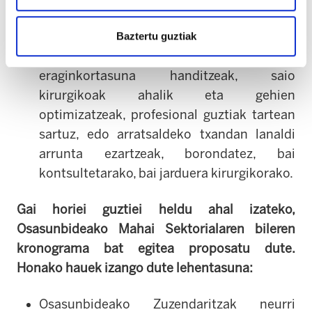
hobearen eta baliabideak handituz. Zenbait
neurrik egoera hobetzen lagundu dezakete,
Baztertu guztiak
hala nola, ohiko lanaldian ebakuntza-gelen
eraginkortasuna handitzeak, saio
kirurgikoak ahalik eta gehien
optimizatzeak, profesional guztiak tartean
sartuz, edo arratsaldeko txandan lanaldi
arrunta ezartzeak, borondatez, bai
kontsultetarako, bai jarduera kirurgikorako.
Gai horiei guztiei heldu ahal izateko,
Osasunbideako Mahai Sektorialaren bileren
kronograma bat egitea proposatu dute.
Honako hauek izango dute lehentasuna:
Osasunbideako Zuzendaritzak neurri