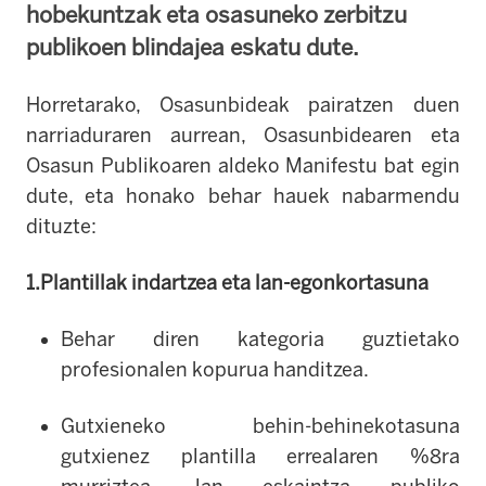
hobekuntzak eta osasuneko zerbitzu
publikoen blindajea eskatu dute.
Horretarako, Osasunbideak pairatzen duen
narriaduraren aurrean, Osasunbidearen eta
Osasun Publikoaren aldeko Manifestu bat egin
dute, eta honako behar hauek nabarmendu
dituzte:
1.Plantillak indartzea eta lan-egonkortasuna
Behar diren kategoria guztietako
profesionalen kopurua handitzea.
Gutxieneko behin-behinekotasuna
gutxienez plantilla errealaren %8ra