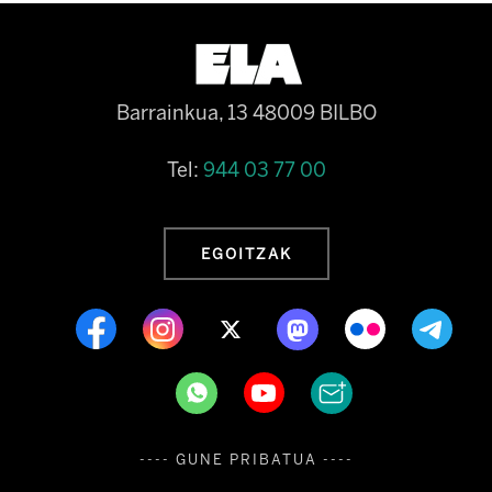
Barrainkua, 13 48009 BILBO
Tel:
944 03 77 00
EGOITZAK
---- GUNE PRIBATUA ----