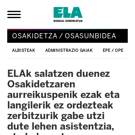
OSAKIDETZA / OSASUNBIDEA
ALBISTEAK
ADMINISTRAZIO GAIAK
EPE / OPE
ELAk salatzen duenez
Osakidetzaren
aurreikuspenik ezak eta
langilerik ez ordezteak
zerbitzurik gabe utzi
dute lehen asistentzia,