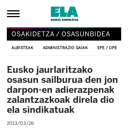
OSAKIDETZA / OSASUNBIDEA
ALBISTEAK
ADMINISTRAZIO GAIAK
EPE / OPE
Eusko jaurlaritzako
osasun sailburua den jon
darpon-en adierazpenak
zalantzazkoak direla dio
ela sindikatuak
2013/03/26