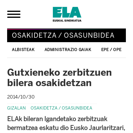
OSAKIDETZA / OSASUNBIDEA
ALBISTEAK
ADMINISTRAZIO GAIAK
EPE / OPE
Gutxieneko zerbitzuen
bilera osakidetzan
2014/10/30
GIZALAN
OSAKIDETZA / OSASUNBIDEA
ELAk bileran Igandetako zerbitzuak
bermatzea eskatu dio Eusko Jaurlaritzari,