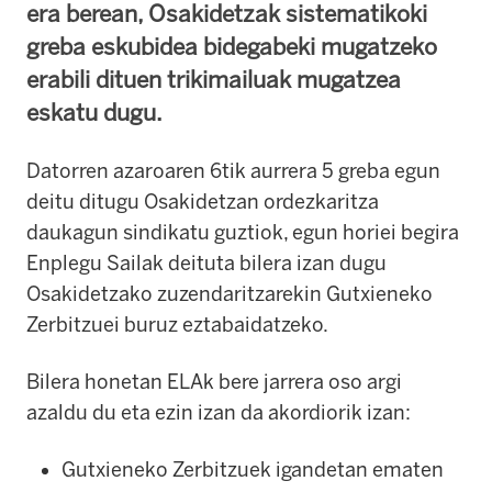
era berean, Osakidetzak sistematikoki
greba eskubidea bidegabeki mugatzeko
erabili dituen trikimailuak mugatzea
eskatu dugu.
Datorren azaroaren 6tik aurrera 5 greba egun
deitu ditugu Osakidetzan ordezkaritza
daukagun sindikatu guztiok, egun horiei begira
Enplegu Sailak deituta bilera izan dugu
Osakidetzako zuzendaritzarekin Gutxieneko
Zerbitzuei buruz eztabaidatzeko.
Bilera honetan ELAk bere jarrera oso argi
azaldu du eta ezin izan da akordiorik izan:
Gutxieneko Zerbitzuek igandetan ematen