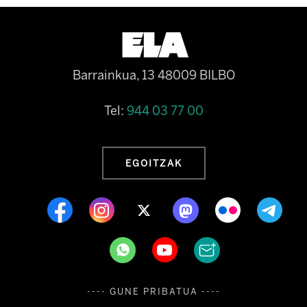
Barrainkua, 13 48009 BILBO
Tel:
944 03 77 00
EGOITZAK
---- GUNE PRIBATUA ----