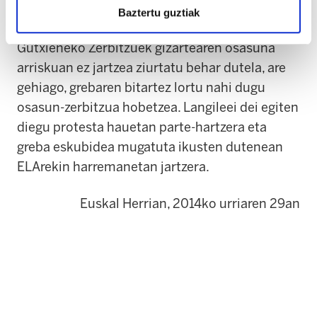
Baztertu guztiak
ELAk bileran azaldu du greba egun hauetan
Gutxieneko Zerbitzuek gizartearen osasuna
arriskuan ez jartzea ziurtatu behar dutela, are
gehiago, grebaren bitartez lortu nahi dugu
osasun-zerbitzua hobetzea. Langileei dei egiten
diegu protesta hauetan parte-hartzera eta
greba eskubidea mugatuta ikusten dutenean
ELArekin harremanetan jartzera.
Euskal Herrian, 2014ko urriaren 29an