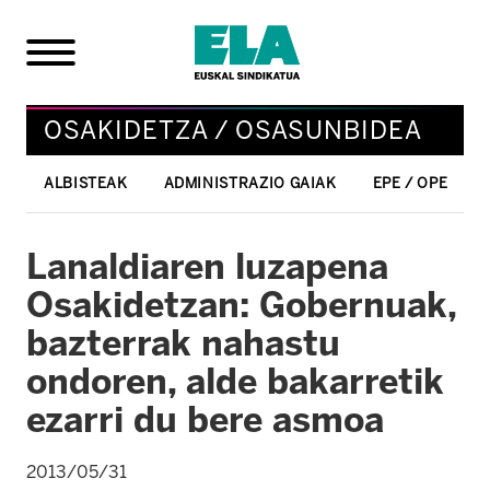
OSAKIDETZA / OSASUNBIDEA
ALBISTEAK
ADMINISTRAZIO GAIAK
EPE / OPE
Lanaldiaren luzapena
Osakidetzan: Gobernuak,
bazterrak nahastu
ondoren, alde bakarretik
ezarri du bere asmoa
2013/05/31