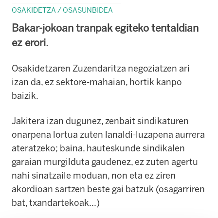
OSAKIDETZA / OSASUNBIDEA
Bakar-jokoan tranpak egiteko tentaldian
ez erori.
Osakidetzaren Zuzendaritza negoziatzen ari
izan da, ez sektore-mahaian, hortik kanpo
baizik.
Jakitera izan dugunez, zenbait sindikaturen
onarpena lortua zuten lanaldi-luzapena aurrera
ateratzeko; baina, hauteskunde sindikalen
garaian murgilduta gaudenez, ez zuten agertu
nahi sinatzaile moduan, non eta ez ziren
akordioan sartzen beste gai batzuk
(osagarriren
bat, txandartekoak...)