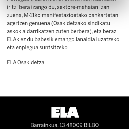
iritzi bera izango du, sektore-mahaian izan
zuena, M-11ko manifestazioetako pankartetan
agertzen genuena (Osakidetzako sindikatu
askok aldarrikatzen zuten berbera), eta beraz
ELAk ez du babesik emango lanaldia luzatzeko
eta enplegua suntsitzeko.
ELA Osakidetza
Barrainkua, 13 48009 BILBO