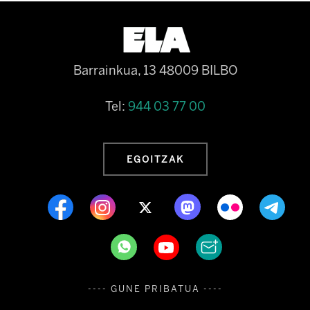
Barrainkua, 13 48009 BILBO
Tel:
944 03 77 00
EGOITZAK
---- GUNE PRIBATUA ----