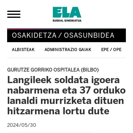
OSAKIDETZA / OSASUNBIDEA
ALBISTEAK
ADMINISTRAZIO GAIAK
EPE / OPE
GURUTZE GORRIKO OSPITALEA (BILBO)
Langileek soldata igoera
nabarmena eta 37 orduko
lanaldi murrizketa dituen
hitzarmena lortu dute
2024/05/30