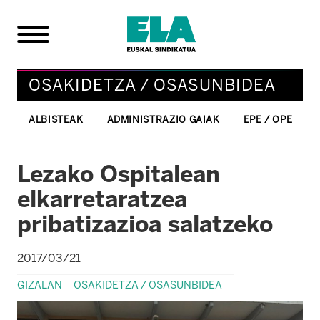
OSAKIDETZA / OSASUNBIDEA
ALBISTEAK
ADMINISTRAZIO GAIAK
EPE / OPE
Lezako Ospitalean
elkarretaratzea
pribatizazioa salatzeko
2017/03/21
GIZALAN
OSAKIDETZA / OSASUNBIDEA