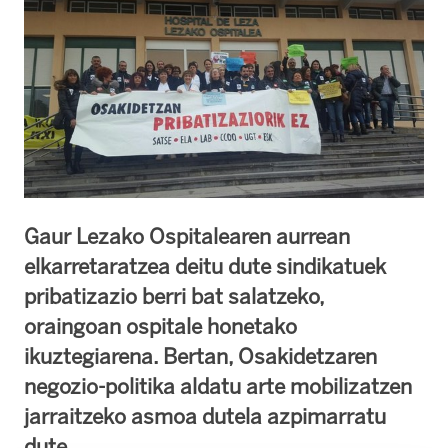
Gaur Lezako Ospitalearen aurrean
elkarretaratzea deitu dute sindikatuek
pribatizazio berri bat salatzeko,
oraingoan ospitale honetako
ikuztegiarena. Bertan, Osakidetzaren
negozio-politika aldatu arte mobilizatzen
jarraitzeko asmoa dutela azpimarratu
dute.