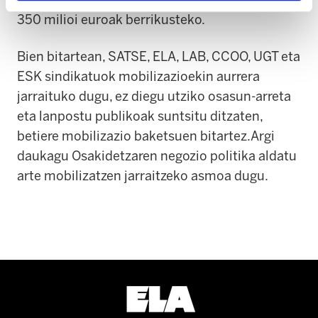
350 milioi euroak berrikusteko.
Bien bitartean, SATSE, ELA, LAB, CCOO, UGT eta
ESK sindikatuok mobilizazioekin aurrera
jarraituko dugu, ez diegu utziko osasun-arreta
eta lanpostu publikoak suntsitu ditzaten,
betiere mobilizazio baketsuen bitartez.Argi
daukagu Osakidetzaren negozio politika aldatu
arte mobilizatzen jarraitzeko asmoa dugu.