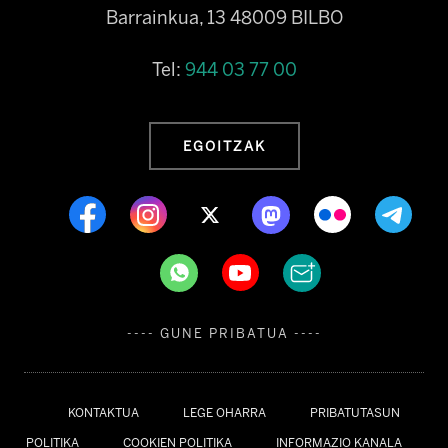
Barrainkua, 13 48009 BILBO
Tel:
944 03 77 00
EGOITZAK
---- GUNE PRIBATUA ----
KONTAKTUA
LEGE OHARRA
PRIBATUTASUN
POLITIKA
COOKIEN POLITIKA
INFORMAZIO KANALA