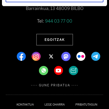
Barrainkua, 13 48009 BILBO
Tel:
944 03 77 00
EGOITZAK
---- GUNE PRIBATUA ----
KONTAKTUA
LEGE OHARRA
PRIBATUTASUN