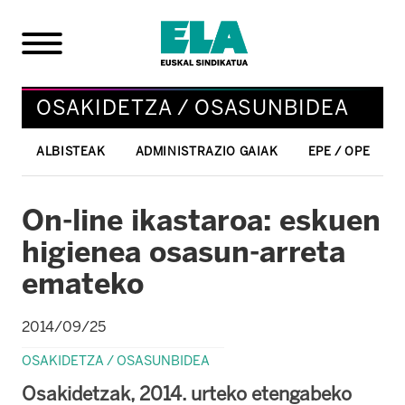
OSAKIDETZA / OSASUNBIDEA
ALBISTEAK
ADMINISTRAZIO GAIAK
EPE / OPE
On-line ikastaroa: eskuen
higienea osasun-arreta
emateko
2014/09/25
OSAKIDETZA / OSASUNBIDEA
Osakidetzak, 2014. urteko etengabeko