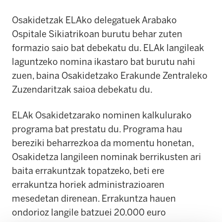
Osakidetzak ELAko delegatuek Arabako
Ospitale Sikiatrikoan burutu behar zuten
formazio saio bat debekatu du. ELAk langileak
laguntzeko nomina ikastaro bat burutu nahi
zuen, baina Osakidetzako Erakunde Zentraleko
Zuzendaritzak saioa debekatu du.
ELAk Osakidetzarako nominen kalkulurako
programa bat prestatu du. Programa hau
bereziki beharrezkoa da momentu honetan,
Osakidetza langileen nominak berrikusten ari
baita errakuntzak topatzeko, beti ere
errakuntza horiek administrazioaren
mesedetan direnean. Errakuntza hauen
ondorioz langile batzuei 20.000 euro