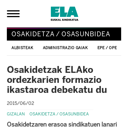
OSAKIDETZA / OSASUNBIDEA
ALBISTEAK
ADMINISTRAZIO GAIAK
EPE / OPE
Osakidetzak ELAko
ordezkarien formazio
ikastaroa debekatu du
2015/06/02
GIZALAN
OSAKIDETZA / OSASUNBIDEA
Osakidetzaren erasoa sindikatuen lanari