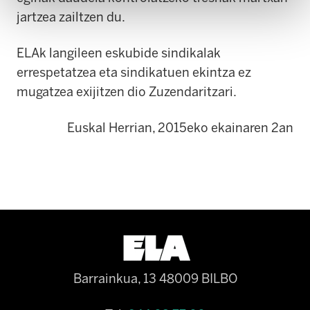
jartzea zailtzen du.
ELAk langileen eskubide sindikalak
errespetatzea eta sindikatuen ekintza ez
mugatzea exijitzen dio Zuzendaritzari.
Euskal Herrian, 2015eko ekainaren 2an
Barrainkua, 13 48009 BILBO