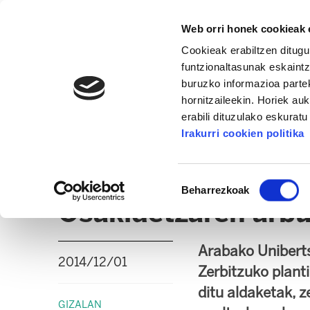
Web orri honek cookieak e
Cookieak erabiltzen ditugu
funtzionaltasunak eskaintz
buruzko informazioa partek
hornitzaileekin. Horiek au
erabili dituzulako eskurat
OSAKIDETZA / OSASUNBIDEA
Irakurri cookien politika
ALBISTEAK
ADMINISTRAZIO GAIAK
EPE / 
Baimena
Beharrezkoak
hautatzea
Osakidetzaren arbui
Arabako Uniberts
2014/12/01
Zerbitzuko plant
ditu aldaketak, z
GIZALAN