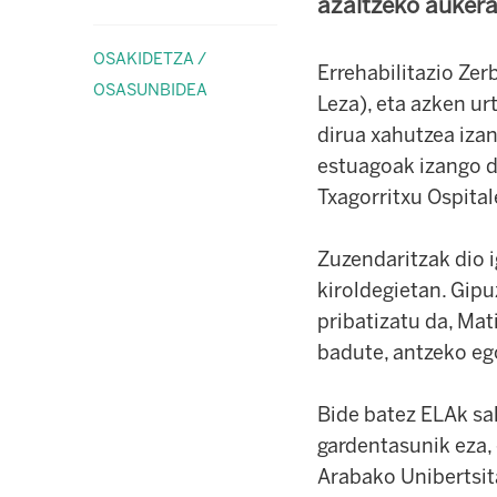
azaltzeko aukera
OSAKIDETZA /
Errehabilitazio Zer
OSASUNBIDEA
Leza), eta azken u
dirua xahutzea iza
estuagoak izango di
Txagorritxu Ospital
Zuzendaritzak dio i
kiroldegietan. Gipu
pribatizatu da, Mat
badute, antzeko e
Bide batez ELAk sal
gardentasunik eza, 
Arabako Unibertsit