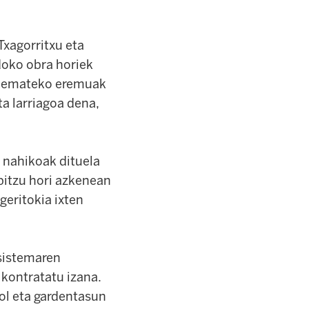
Txagorritxu eta
doko obra horiek
ua emateko eremuak
ta larriagoa dena,
i nahikoak dituela
rbitzu hori azkenean
geritokia ixten
-sistemaren
 kontratatu izana.
ol eta gardentasun