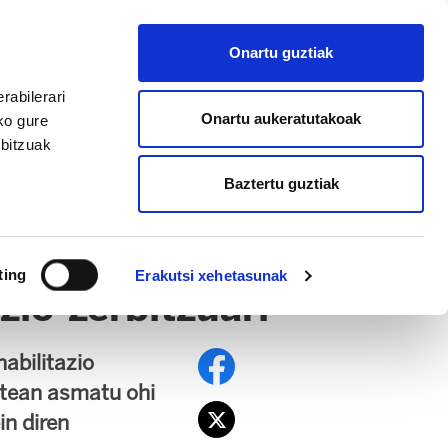
EU
ES
EN
FR
Onartu guztiak
AFILIATU
rabilerari
Onartu aukeratutakoak
ko gure
rbitzuak
Baztertu guztiak
ting
Erakutsi xehetasunak
zio-zerbitzuari
abilitazio
batean asmatu ohi
in diren