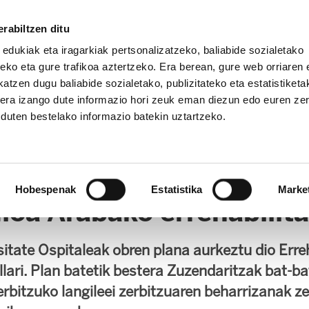
rabiltzen ditu
 edukiak eta iragarkiak pertsonalizatzeko, baliabide sozialetako
eko eta gure trafikoa aztertzeko. Era berean, gure web orriaren e
atzen dugu baliabide sozialetako, publizitateko eta estatistiketa
kera izango dute informazio hori zeuk eman diezun edo euren ze
u duten bestelako informazio batekin uztartzeko.
OPE
Hobespenak
Estatistika
Marke
oa Arabako errehabilita
itate Ospitaleak obren plana aurkeztu dio Erreh
illari. Plan batetik bestera Zuzendaritzak bat-
erbitzuko langileei zerbitzuaren beharrizanak ze