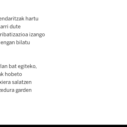
zendaritzak hartu
arri dute
ribatizazioa izango
uengan bilatu
lan bat egiteko,
nak hobeto
xiera salatzen
zedura garden