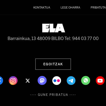
KONTAKTUA
LEGE OHARRA
PRIBATUTA
Barrainkua, 13 48009 BILBO
Tel: 944 03 77 00
EGOITZAK
---- GUNE PRIBATUA ----