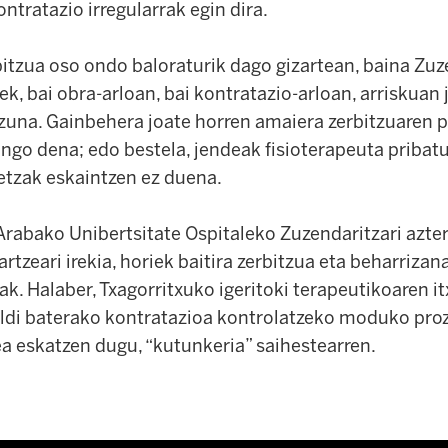
ontratazio irregularrak egin dira.
bitzua oso ondo baloraturik dago gizartean, baina Zu
ek, bai obra-arloan, bai kontratazio-arloan, arriskuan j
izuna. Gainbehera joate horren amaiera zerbitzuaren p
ingo dena; edo bestela, jendeak fisioterapeuta pribat
tzak eskaintzen ez duena.
rabako Unibertsitate Ospitaleko Zuzendaritzari azter
artzeari irekia, horiek baitira zerbitzua eta beharriza
k. Halaber, Txagorritxuko igeritoki terapeutikoaren it
aldi baterako kontratazioa kontrolatzeko moduko pro
ea eskatzen dugu, “kutunkeria” saihestearren.