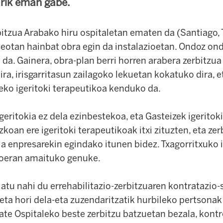
rik eman gabe.
bitzua Arabako hiru ospitaletan ematen da (Santiago, 
rteotan hainbat obra egin da instalazioetan. Ondoz on
n da. Gainera, obra-plan berri horren arabera zerbitz
ra, irisgarritasun zailagoko lekuetan kokatuko dira, e
eko igeritoki terapeutikoa kenduko da.
geritokia ez dela ezinbestekoa, eta Gasteizek igeritok
zkoan ere igeritoki terapeutikoak itxi zituzten, eta ze
ia enpresarekin egindako itunen bidez. Txagorritxuko i
goeran amaituko genuke.
atu nahi du errehabilitazio-zerbitzuaren kontratazio
eta hori dela-eta zuzendaritzatik hurbileko pertsonak
ate Ospitaleko beste zerbitzu batzuetan bezala, kontr