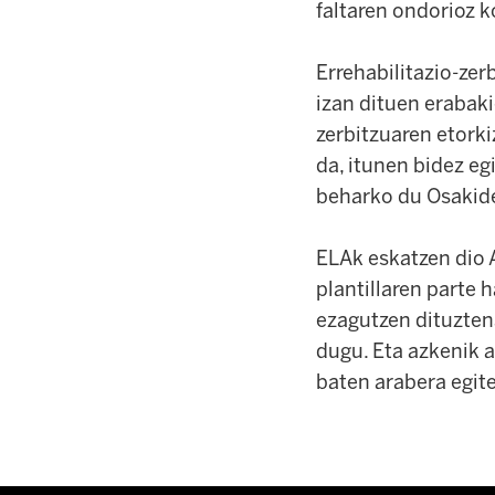
faltaren ondorioz k
Errehabilitazio-zer
izan dituen erabaki
zerbitzuaren etork
da, itunen bidez eg
beharko du Osakide
ELAk eskatzen dio A
plantillaren parte h
ezagutzen dituztena
dugu. Eta azkenik 
baten arabera egit