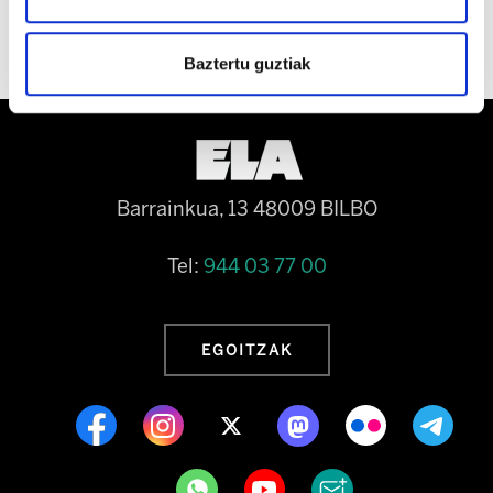
Baztertu guztiak
Barrainkua, 13 48009 BILBO
Tel:
944 03 77 00
EGOITZAK