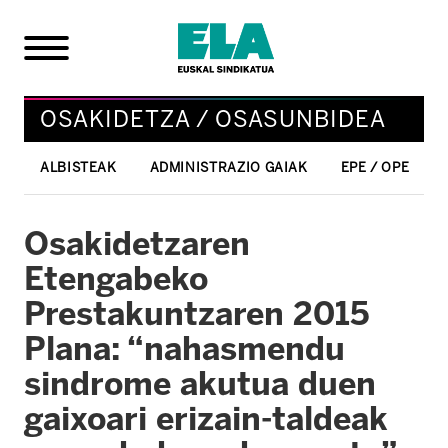
OSAKIDETZA / OSASUNBIDEA
ALBISTEAK
ADMINISTRAZIO GAIAK
EPE / OPE
Osakidetzaren
Etengabeko
Prestakuntzaren 2015
Plana: “nahasmendu
sindrome akutua duen
gaixoari erizain-taldeak