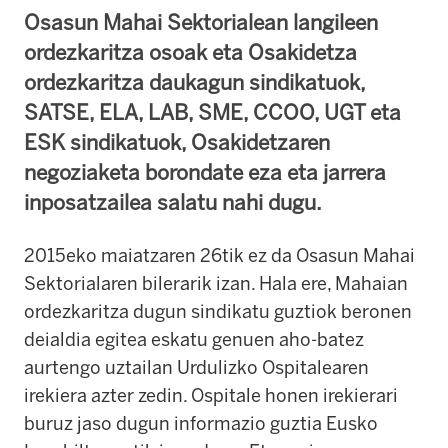
Osasun Mahai Sektorialean langileen
ordezkaritza osoak eta Osakidetza
ordezkaritza daukagun sindikatuok,
SATSE, ELA, LAB, SME, CCOO, UGT eta
ESK sindikatuok, Osakidetzaren
negoziaketa borondate eza eta jarrera
inposatzailea salatu nahi dugu.
2015eko maiatzaren 26tik ez da Osasun Mahai
Sektorialaren bilerarik izan. Hala ere, Mahaian
ordezkaritza dugun sindikatu guztiok beronen
deialdia egitea eskatu genuen aho-batez
aurtengo uztailan Urdulizko Ospitalearen
irekiera azter zedin. Ospitale honen irekierari
buruz jaso dugun informazio guztia Eusko