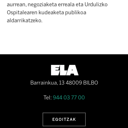
aurrean, negoziaketa erreala eta Urdulizko
Ospitalearen kudeaketa publikoa
aldarrikatzeko.
Barrainkua, 13 48009 BILBO
Tel:
944 03 77 00
EGOITZAK