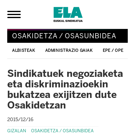
OSAKIDETZA / OSASUNBIDEA
ALBISTEAK
ADMINISTRAZIO GAIAK
EPE / OPE
Sindikatuek negoziaketa
eta diskriminazioekin
bukatzea exijitzen dute
Osakidetzan
2015/12/16
GIZALAN
OSAKIDETZA / OSASUNBIDEA