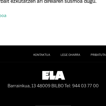
rbait ezkutatzen ari direlaren susmoa dugu.
iboa
KONTAKTUA
LEGE OHARRA
PRIBATUTA
Barrainkua, 13 48009 BILBO
Tel: 944 03 77 00