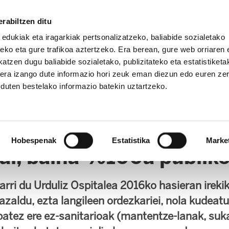
rabiltzen ditu
 edukiak eta iragarkiak pertsonalizatzeko, baliabide sozialetako
eko eta gure trafikoa aztertzeko. Era berean, gure web orriaren e
atzen dugu baliabide sozialetako, publizitateko eta estatistiketa
kera izango dute informazio hori zeuk eman diezun edo euren ze
u duten bestelako informazio batekin uztartzeko.
OPE
Hobespenak
Estatistika
Marke
Bai, baina %100a publik
arri du Urduliz Ospitalea 2016ko hasieran ireki
e azaldu, ezta langileen ordezkariei, nola kudea
batez ere ez-sanitarioak (mantentze-lanak, suka