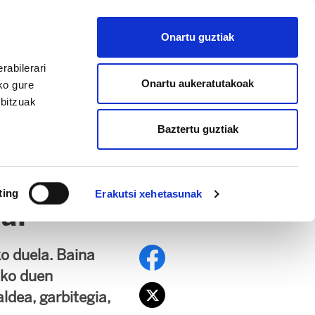
EU
ES
EN
FR
Onartu guztiak
AFILIATU
rabilerari
Onartu aukeratutakoak
ko gure
rbitzuak
Baztertu guztiak
ting
Erakutsi xehetasunak
oa!
ko duela. Baina
tuko duen
ldea, garbitegia,