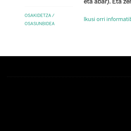
eta abar). Eta ze
OSAKIDETZA /
Ikusi orri informat
OSASUNBIDEA