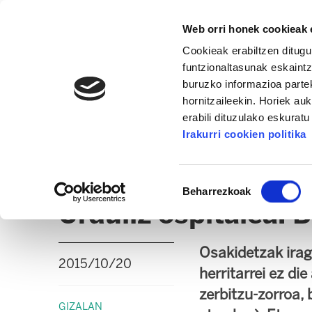
Web orri honek cookieak e
Cookieak erabiltzen ditugu
funtzionaltasunak eskaintz
buruzko informazioa partek
hornitzaileekin. Horiek au
erabili dituzulako eskurat
OSAKIDETZA / OSASUNBIDEA
Irakurri cookien politika
ALBISTEAK
ADMINISTRAZIO GAIAK
EPE / 
Baimena
Beharrezkoak
hautatzea
Urduliz ospitalea: 
Osakidetzak irag
2015/10/20
herritarrei ez di
zerbitzu-zorroa, 
GIZALAN