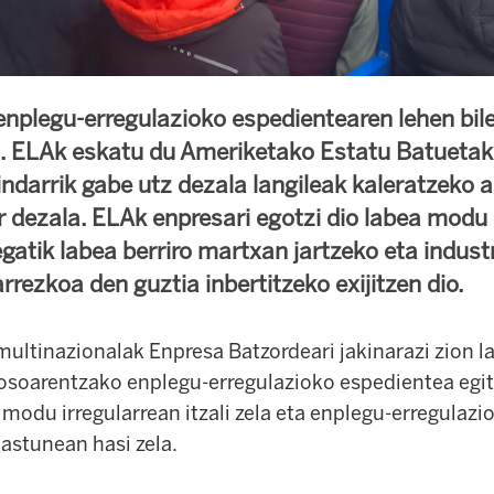
nplegu-erregulazioko espedientearen lehen bile
n. ELAk eskatu du Ameriketako Estatu Batueta
indarrik gabe utz dezala langileak kaleratzeko 
r dezala. ELAk enpresari egotzi dio labea modu 
regatik labea berriro martxan jartzeko eta indust
rezkoa den guztia inbertitzeko exijitzen dio.
multinazionalak Enpresa Batzordeari jakinarazi zion la
 osoarentzako enplegu-erregulazioko espedientea egit
modu irregularrean itzali zela eta enplegu-erregulaz
stunean hasi zela.