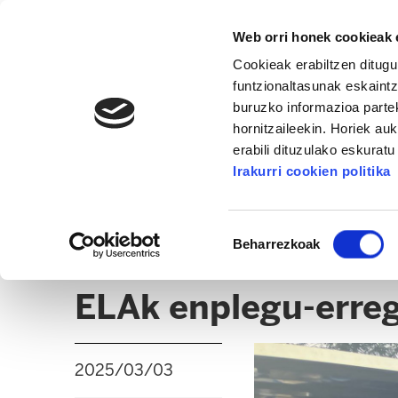
Web orri honek cookieak e
Cookieak erabiltzen ditugu
funtzionaltasunak eskaintz
buruzko informazioa partek
hornitzaileekin. Horiek au
erabili dituzulako eskurat
IBAIZABAL-NERBIOI
Irakurri cookien politika
ALBISTEAK
EGOITZAK
CLICK
Baimena
Beharrezkoak
hautatzea
GUARDIAN LLODIO
ELAk enplegu-erreg
2025/03/03