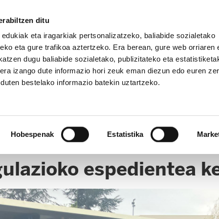
rabiltzen ditu
 edukiak eta iragarkiak pertsonalizatzeko, baliabide sozialetako
eko eta gure trafikoa aztertzeko. Era berean, gure web orriaren e
atzen dugu baliabide sozialetako, publizitateko eta estatistiketa
kera izango dute informazio hori zeuk eman diezun edo euren ze
u duten bestelako informazio batekin uztartzeko.
Hobespenak
Estatistika
Marke
ulazioko espedientea k