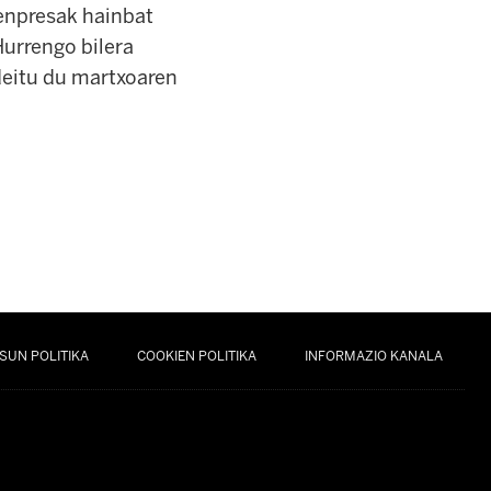
 enpresak hainbat
urrengo bilera
deitu du martxoaren
SUN POLITIKA
COOKIEN POLITIKA
INFORMAZIO KANALA