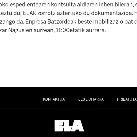
oko espedientearen kontsulta aldiaren lehen bileran,
ztu du; ELAk zorrotz aztertuko du dokumentazioa. H
zango da. Enpresa Batzordeak beste mobilizazio bat 
ar Nagusien aurrean, 11:00etatik aurrera.
KONTAKTUA
LEGE OHARRA
PRIBATUTA