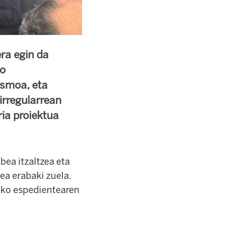
ra egin da
ko
asmoa, eta
irregularrean
ria proiektua
bea itzaltzea eta
ea erabaki zuela.
ioko espedientearen