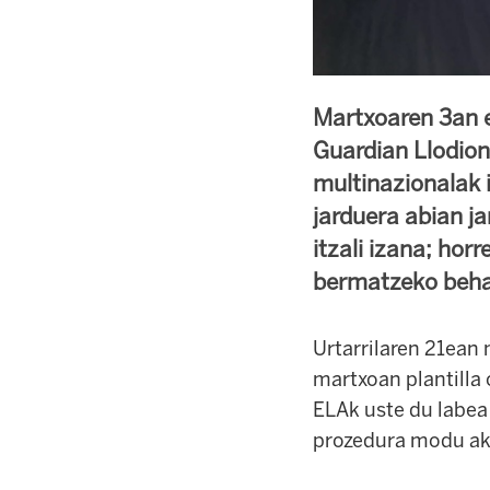
Martxoaren 3an e
Guardian Llodio
multinazionalak 
jarduera abian ja
itzali izana; hor
bermatzeko behar
Urtarrilaren 21ean 
martxoan plantilla
ELAk uste du labea 
prozedura modu aka