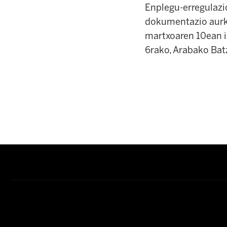
Enplegu-erregulazi
dokumentazio aurke
martxoaren 10ean i
6rako, Arabako Batz