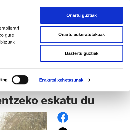
EU
ES
EN
FR
Onartu guztiak
AFILIATU
rabilerari
Onartu aukeratutakoak
ko gure
rbitzuak
Baztertu guztiak
ting
Erakutsi xehetasunak
entzeko eskatu du