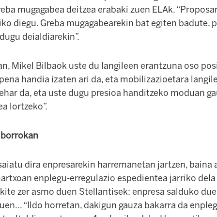
greba mugagabea deitzea erabaki zuen ELAk. “Propos
ziko diegu. Greba mugagabearekin bat egiten badute, p
 dugu deialdiarekin”.
n, Mikel Bilbaok uste du langileen erantzuna oso posi
ipena handia izaten ari da, eta mobilizazioetara langile
behar da, eta uste dugu presioa handitzeko moduan ga
ea lortzeko”.
 borrokan
aiatu dira enpresarekin harremanetan jartzen, baina a
artxoan enplegu-erregulazio espedientea jarriko dela
kite zer asmo duen Stellantisek: enpresa salduko due
duen... “Ildo horretan, dakigun gauza bakarra da enple