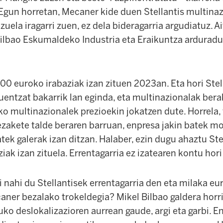
. Egun horretan, Mecaner kide duen Stellantis multina
 zuela iragarri zuen, ez dela bideragarria argudiatuz. A
 Bilbao Eskumaldeko Industria eta Eraikuntza ardurad
0 euroko irabaziak izan zituen 2023an. Eta hori Stel
entzat bakarrik lan eginda, eta multinazionalak berak
ko multinazionalek prezioekin jokatzen dute. Horrela, 
ezakete talde beraren barruan, enpresa jakin batek m
tek galerak izan ditzan. Halaber, ezin dugu ahaztu St
iak izan zituela. Errentagarria ez izatearen kontu hori 
xi nahi du Stellantisek errentagarria den eta milaka eu
ner bezalako trokeldegia? Mikel Bilbao galdera horr
uko deslokalizazioren aurrean gaude, argi eta garbi. E