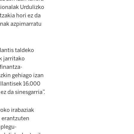
zionalak Urdulizko
itzakia hori ez da
unak azpimarratu
lantis taldeko
 jarritako
finantza-
ozkin gehiago izan
ellantisek 16.000
ez da sinesgarria”.
roko irabaziak
i erantzuten
nplegu-