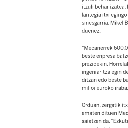
itzuli behar izatea
lantegia itxi egingo
sinesgarria, Mikel
duenez.
“Mecanerrek 600.00
beste enpresa batzu
prezioekin. Horrela
ingeniaritza egin d
ditzan edo beste ba
milioi euroko irabaz
Orduan, zergatik it
ematen dituen Meca
saiatzen da. “Ezkut