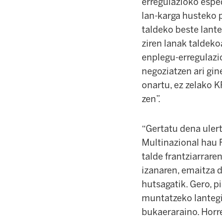
erregulazioko espe
lan-karga husteko 
taldeko beste lante
ziren lanak taldeko
enplegu-erregulazi
negoziatzen ari gi
onartu, ez zelako 
zen”.
“Gertatu dena ulert
Multinazional hau 
talde frantziarrar
izanaren, emaitza 
hutsagatik. Gero, p
muntatzeko lantegi
bukaeraraino. Horre