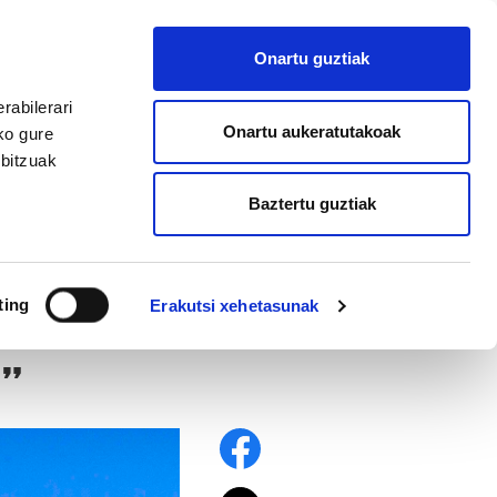
EU
ES
EN
FR
Onartu guztiak
AFILIATU
rabilerari
Onartu aukeratutakoak
ko gure
rbitzuak
Baztertu guztiak
ting
Erakutsi xehetasunak
i”