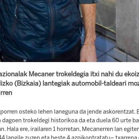
nazionalak Mecaner trokeldegia itxi nahi du eko
izko (Bizkaia) lantegiak automobil-taldeari mo
rren
 oporren osteko lehen laneguna da jende askorentzat.
 dagoen trokeldegi historikoa da eta duela 60 urte ba
. Hala ere, irailaren 1 horretan, Mecanerren lan egite
 langile zuzen eta beste 4 azpikontratatu– txarrena 