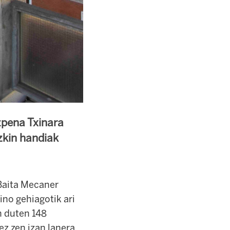
izpena Txinara
zkin handiak
 Baita Mecaner
ino gehiagotik ari
n duten 148
ez zen izan lanera