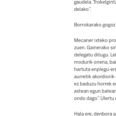
gaudela. Trokelgin
delako”.
Borrokarako gogoz
Mecaner ixteko pr
zuen. Gainerako si
delegatu ditugu. L
modurik onena, bai
hartuta enplegu-er
aurretik akordiorik
ez baduzu horrek e
astean egun batean 
ondo dago”. Ulertu
Hala ere, denbora a