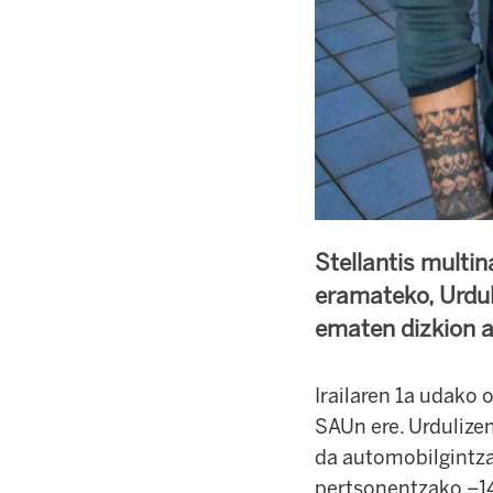
Stellantis multi
eramateko, Urdul
ematen dizkion a
Irailaren 1a udako
SAUn ere. Urdulizen
da automobilgintzan
pertsonentzako –144