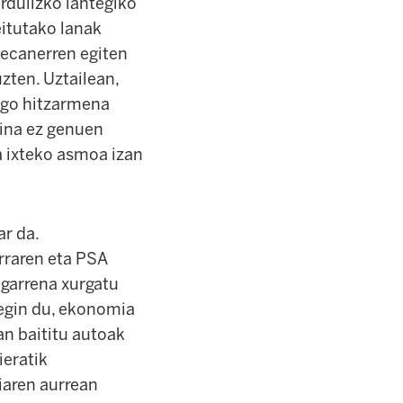
rdulizko lantegiko
eitutako lanak
Mecanerren egiten
uzten. Uztailean,
engo hitzarmena
aina ez genuen
a ixteko asmoa izan
ar da.
rraren eta PSA
igarrena xurgatu
 egin du, ekonomia
an baititu autoak
ieratik
giaren aurrean