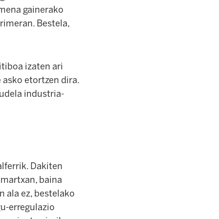
amena gainerako
rimeran. Bestela,
tiboa izaten ari
 asko etortzen dira.
udela industria-
lferrik. Dakiten
 martxan, baina
n ala ez, bestelako
gu-erregulazio