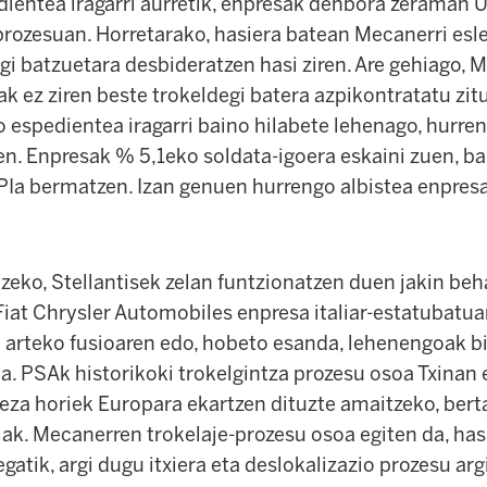
dientea iragarri aurretik, enpresak denbora zeraman U
prozesuan. Horretarako, hasiera batean Mecanerri esl
gi batzuetara desbideratzen hasi ziren. Are gehiago, 
ak ez ziren beste trokeldegi batera azpikontratatu zit
o espedientea iragarri baino hilabete lehenago, hurr
nen. Enpresak % 5,1eko soldata-igoera eskaini zuen, b
KPIa bermatzen. Izan genuen hurrengo albistea enpres
zeko, Stellantisek zelan funtzionatzen duen jakin beh
Fiat Chrysler Automobiles enpresa italiar-estatubatua
en arteko fusioaren edo, hobeto esanda, lehenengoak b
da. PSAk historikoki trokelgintza prozesu osoa Txinan
ieza horiek Europara ekartzen dituzte amaitzeko, bert
ak. Mecanerren trokelaje-prozesu osoa egiten da, has
gatik, argi dugu itxiera eta deslokalizazio prozesu ar