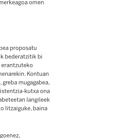
e, merkeagoa omen
abea proposatu
k bederatzitik bi
a erantzuteko
amenarekin. Kontuan
a, greba mugagabea,
sistentzia-kutxa ona
abeteetan langileek
o litzaiguke, baina
egoenez,