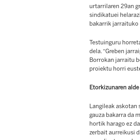
urtarrilaren 29an 
sindikatuei helara
bakarrik jarraituko
Testuinguru horreta
dela. “Greben jarra
Borrokan jarraitu 
proiektu horri eust
Etorkizunaren alde
Langileak askotan s
gauza bakarra da m
hortik harago ez da
zerbait aurreikusi 