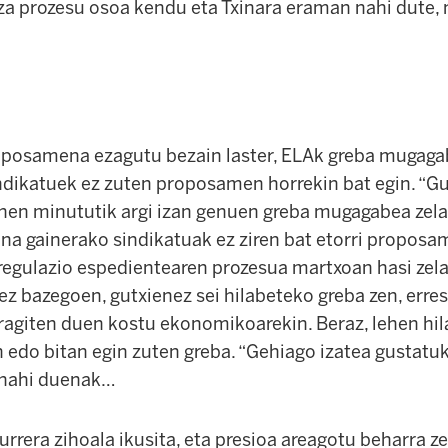
tza prozesu osoa kendu eta Txinara eraman nahi dut
oposamena ezagutu bezain laster, ELAk greba mugag
ndikatuek ez zuten proposamen horrekin bat egin. “Gu
ehen minututik argi izan genuen greba mugagabea zel
na gainerako sindikatuak ez ziren bat etorri propos
regulazio espedientearen prozesua martxoan hasi zel
 ez bazegoen, gutxienez sei hilabeteko greba zen, erre
ragiten duen kostu ekonomikoarekin. Beraz, lehen hil
edo bitan egin zuten greba. “Gehiago izatea gustatuk
 nahi duenak…
urrera zihoala ikusita, eta presioa areagotu beharra z