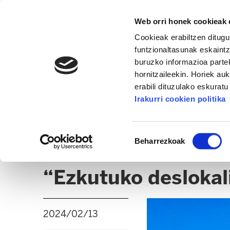
Web orri honek cookieak e
Cookieak erabiltzen ditugu
funtzionaltasunak eskaintz
buruzko informazioa partek
hornitzaileekin. Horiek au
erabili dituzulako eskurat
INDUSTRIA ETA ERAIKUNTZA
Irakurri cookien politika
ALBISTEAK
CLICK
Baimena
Beharrezkoak
hautatzea
MECANER (URDULIZ)
“Ezkutuko deslokali
2024/02/13