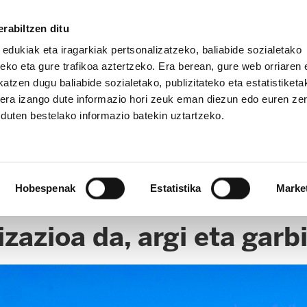
rabiltzen ditu
 edukiak eta iragarkiak pertsonalizatzeko, baliabide sozialetako
eko eta gure trafikoa aztertzeko. Era berean, gure web orriaren e
atzen dugu baliabide sozialetako, publizitateko eta estatistiketa
kera izango dute informazio hori zeuk eman diezun edo euren ze
u duten bestelako informazio batekin uztartzeko.
Hobespenak
Estatistika
Marke
zazioa da, argi eta garb