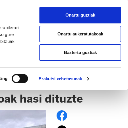
EU
ES
EN
FR
Onartu guztiak
AFILIATU
rabilerari
Onartu aukeratutakoak
ko gure
rbitzuak
Baztertu guztiak
ting
Erakutsi xehetasunak
ak hasi dituzte