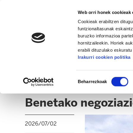
Web orri honek cookieak e
Cookieak erabiltzen ditugu
funtzionaltasunak eskaintz
buruzko informazioa partek
hornitzaileekin. Horiek au
erabili dituzulako eskurat
INDUSTRIA ETA ERAIKUNTZA
Irakurri cookien politika
ALBISTEAK
CLICK
Baimena
Beharrezkoak
hautatzea
COYCAVI (GASTEIZ)
Benetako negoziazi
2026/07/02