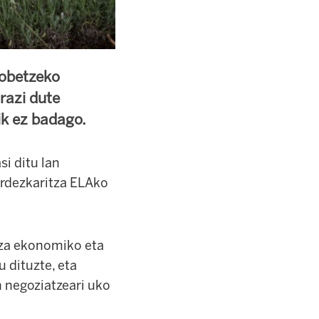
hobetzeko
razi dute
ik ez badago.
i ditu lan
ordezkaritza ELAko
tza ekonomiko eta
u dituzte, eta
 negoziatzeari uko