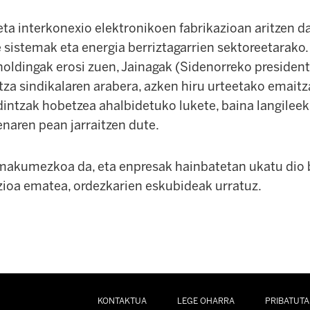
a interkonexio elektronikoen fabrikazioan aritzen da
e sistemak eta energia berriztagarrien sektoreetarak
holdingak erosi zuen, Jainagak (Sidenorreko president
tza sindikalaren arabera, azken hiru urteetako emaitz
ldintzak hobetzea ahalbidetuko lukete, baina langilee
naren pean jarraitzen dute.
makumezkoa da, eta enpresak hainbatetan ukatu dio 
zioa ematea, ordezkarien eskubideak urratuz.
KONTAKTUA
LEGE OHARRA
PRIBATUTA