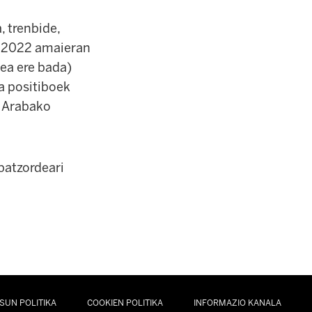
, trenbide,
o. 2022 amaieran
ea ere bada)
a positiboek
k Arabako
batzordeari
SUN POLITIKA
COOKIEN POLITIKA
INFORMAZIO KANALA