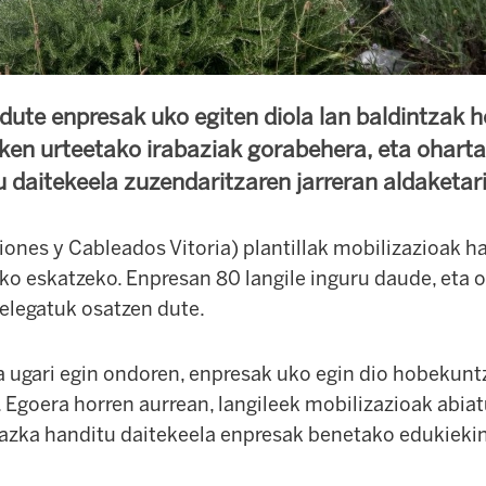
 dute enpresak uko egiten diola lan baldintzak 
zken urteetako irabaziak gorabehera, eta oharta
 daitekeela zuzendaritzaren jarreran aldaketar
nes y Cableados Vitoria) plantillak mobilizazioak has
ko eskatzeko. Enpresan 80 langile inguru daude, eta 
delegatuk osatzen dute.
a ugari egin ondoren, enpresak uko egin dio hobekun
i. Egoera horren aurrean, langileek mobilizazioak abiat
tazka handitu daitekeela enpresak benetako edukiekin