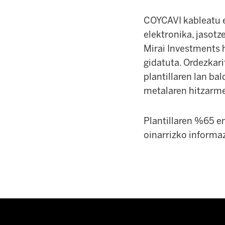
COYCAVI kableatu et
elektronika, jasotz
Mirai Investments 
gidatuta. Ordezkari
plantillaren lan ba
metalaren hitzarme
Plantillaren %65 e
oinarrizko informa