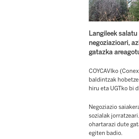
Langileek salatu
negoziazioari, a
gatazka areagotu
COYCAVIko (Conexio
baldintzak hobetze
hiru eta UGTko bi 
Negoziazio saiaker
sozialak jorratzear
ohartarazi dute ga
egiten badio.