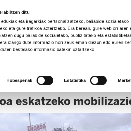
rabiltzen ditu
 edukiak eta iragarkiak pertsonalizatzeko, baliabide sozialetako
eko eta gure trafikoa aztertzeko. Era berean, gure web orriaren e
atzen dugu baliabide sozialetako, publizitateko eta estatistiketa
kera izango dute informazio hori zeuk eman diezun edo euren ze
u duten bestelako informazio batekin uztartzeko.
Hobespenak
Estatistika
Marke
oa eskatzeko mobilizazio