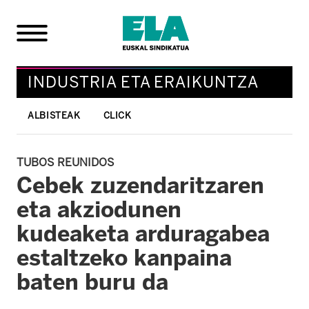
INDUSTRIA ETA ERAIKUNTZA
ALBISTEAK
CLICK
TUBOS REUNIDOS
Cebek zuzendaritzaren
eta akziodunen
kudeaketa arduragabea
estaltzeko kanpaina
baten buru da