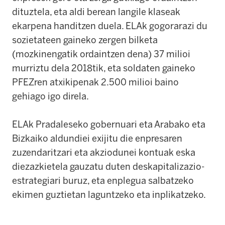
dituztela, eta aldi berean langile klaseak
ekarpena handitzen duela. ELAk gogorarazi du
sozietateen gaineko zergen bilketa
(mozkinengatik ordaintzen dena) 37 milioi
murriztu dela 2018tik, eta soldaten gaineko
PFEZren atxikipenak 2.500 milioi baino
gehiago igo direla.
ELAk Pradaleseko gobernuari eta Arabako eta
Bizkaiko aldundiei exijitu die enpresaren
zuzendaritzari eta akziodunei kontuak eska
diezazkietela gauzatu duten deskapitalizazio-
estrategiari buruz, eta enplegua salbatzeko
ekimen guztietan laguntzeko eta inplikatzeko.