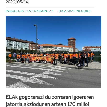
2026/05/14
INDUSTRIA ETA ERAIKUNTZA
IBAIZABAL-NERBIOI
ELAk gogorarazi du zorraren igoeraren
jatorria akziodunen artean 170 milioi