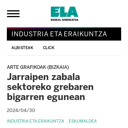
INDUSTRIA ETA ERAIKUNTZA
ALBISTEAK
CLICK
ARTE GRAFIKOAK (BIZKAIA)
Jarraipen zabala
sektoreko grebaren
bigarren egunean
2024/04/30
INDUSTRIA ETA ERAIKUNTZA
ESKUMALDEA