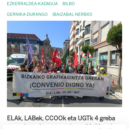
EZKERRALDEA-KADAGUA
BILBO
GERNIKA-DURANGO
IBAIZABAL-NERBIOI
ELAk, LABek, CCOOk eta UGTk 4 greba
egun deitu dituzte apirilaren 29-30erako