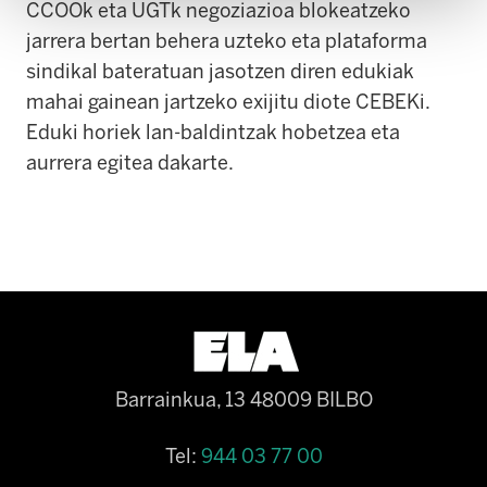
CCOOk eta UGTk negoziazioa blokeatzeko
jarrera bertan behera uzteko eta plataforma
sindikal bateratuan jasotzen diren edukiak
mahai gainean jartzeko exijitu diote CEBEKi.
Eduki horiek lan-baldintzak hobetzea eta
aurrera egitea dakarte.
Barrainkua, 13 48009 BILBO
Tel:
944 03 77 00