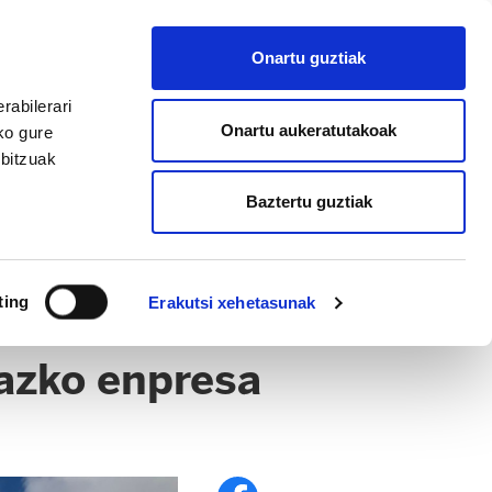
EU
ES
EN
FR
Onartu guztiak
AFILIATU
rabilerari
Onartu aukeratutakoak
ko gure
rbitzuak
Baztertu guztiak
ting
Erakutsi xehetasunak
iazko enpresa