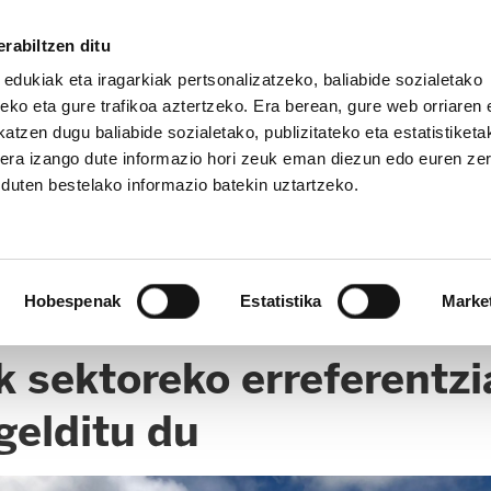
rabiltzen ditu
 edukiak eta iragarkiak pertsonalizatzeko, baliabide sozialetako
eko eta gure trafikoa aztertzeko. Era berean, gure web orriaren e
atzen dugu baliabide sozialetako, publizitateko eta estatistiketa
kera izango dute informazio hori zeuk eman diezun edo euren ze
u duten bestelako informazio batekin uztartzeko.
Hobespenak
Estatistika
Marke
 sektoreko erreferentz
gelditu du