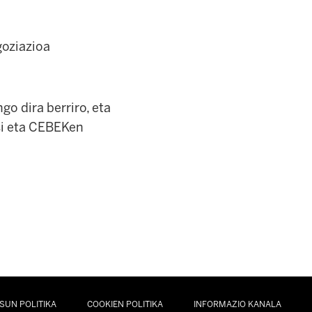
goziazioa
o dira berriro, eta
si eta CEBEKen
SUN POLITIKA
COOKIEN POLITIKA
INFORMAZIO KANALA