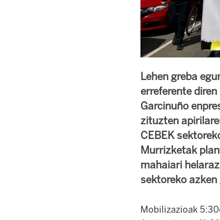
Lehen greba egun
erreferente diren 
Garcinuño enpre
zituzten apirilar
CEBEK sektoreko 
Murrizketak plan
mahaiari helaraz
sektoreko azken 
Mobilizazioak 5:30e