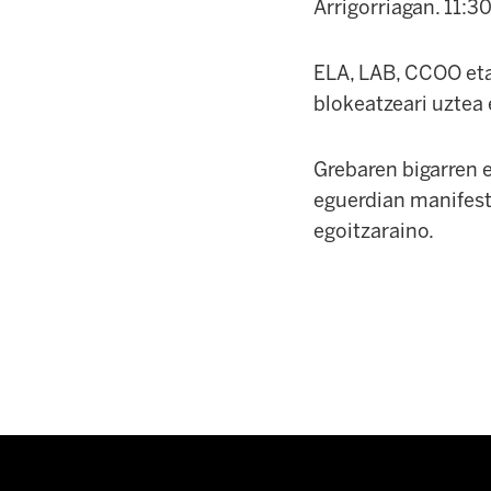
Arrigorriagan. 11:3
ELA, LAB, CCOO eta
blokeatzeari uztea
Grebaren bigarren e
eguerdian manifest
egoitzaraino.