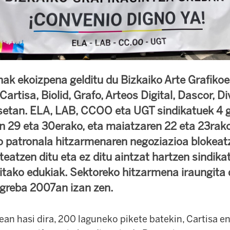
ak ekoizpena gelditu du Bizkaiko Arte Grafiko
Cartisa, Biolid, Grafo, Arteos Digital, Dascor, Di
setan. ELA, LAB, CCOO eta UGT sindikatuek 4 g
en 29 eta 30erako, eta maiatzaren 22 eta 23rako.
patronala hitzarmenaren negoziazioa blokeatz
teatzen ditu eta ez ditu aintzat hartzen sindik
itako edukiak. Sektoreko hitzarmena iraungita 
greba 2007an izan zen.
an hasi dira, 200 laguneko pikete batekin, Cartisa e