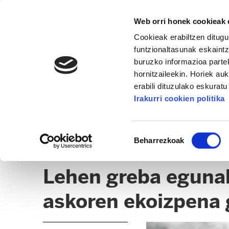
Web orri honek cookieak e
Cookieak erabiltzen ditugu
funtzionaltasunak eskaintz
buruzko informazioa partek
hornitzaileekin. Horiek au
erabili dituzulako eskurat
INDUSTRIA ETA ERAIKUNTZA
Irakurri cookien politika
ALBISTEAK
CLICK
Baimena
Beharrezkoak
hautatzea
BIZKAIKO ARTE GRAFIKOAK
Lehen greba egunak
askoren ekoizpena 