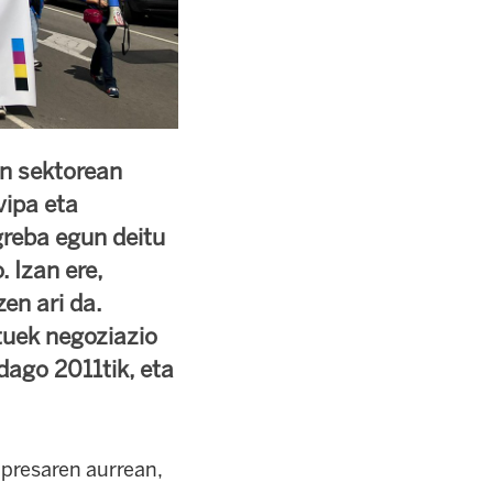
en sektorean
vipa eta
reba egun deitu
 Izan ere,
en ari da.
atuek negoziazio
dago 2011tik, eta
npresaren aurrean,