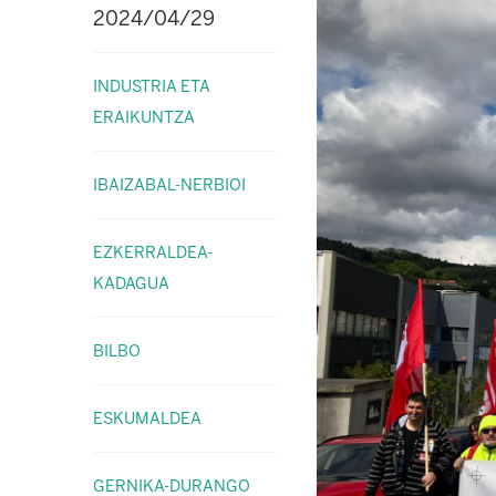
2024/04/29
INDUSTRIA ETA
ERAIKUNTZA
IBAIZABAL-NERBIOI
EZKERRALDEA-
KADAGUA
BILBO
ESKUMALDEA
GERNIKA-DURANGO