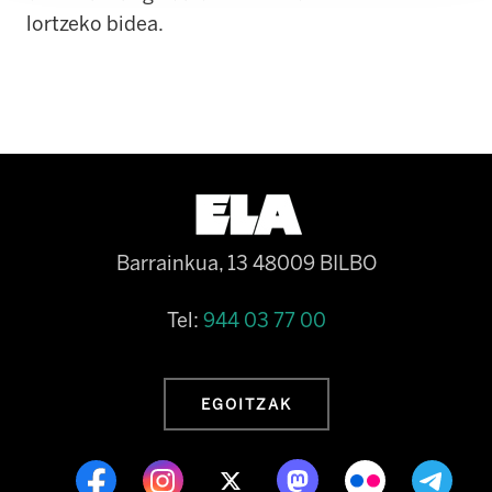
lortzeko bidea.
Barrainkua, 13 48009 BILBO
Tel:
944 03 77 00
EGOITZAK