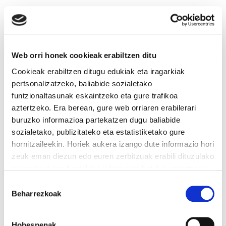
Web orri honek cookieak erabiltzen ditu
Cookieak erabiltzen ditugu edukiak eta iragarkiak
pertsonalizatzeko, baliabide sozialetako
funtzionaltasunak eskaintzeko eta gure trafikoa
aztertzeko. Era berean, gure web orriaren erabilerari
buruzko informazioa partekatzen dugu baliabide
sozialetako, publizitateko eta estatistiketako gure
hornitzaileekin. Horiek aukera izango dute informazio hori
zeuk eman diezun edo euren zerbitzuak erabili dituzulako
eskuratu duten bestelako informazio batekin uztartzeko.
Irakurri cookien politika
Baimena
Beharrezkoak
hautatzea
Hobespenak