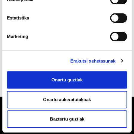
Estatistika
Marketing
Erakutsi xehetasunak
Onartu guztiak
Onartu aukeratutakoak
Baztertu guztiak
Barrainkua, 13 48009 BILBO