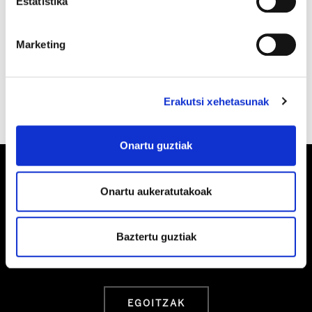
Estatistika
Marketing
Erakutsi xehetasunak
Onartu guztiak
Onartu aukeratutakoak
Barrainkua, 13 48009 BILBO
Baztertu guztiak
Tel:
944 03 77 00
EGOITZAK