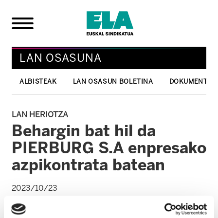
LAN OSASUNA
ALBISTEAK
LAN OSASUN BOLETINA
DOKUMENTUA
LAN HERIOTZA
Behargin bat hil da
PIERBURG S.A enpresako
azpikontrata batean
2023/10/23
LAN OSASUNA
ZERBITZUAK
GERNIKA-DURANGO