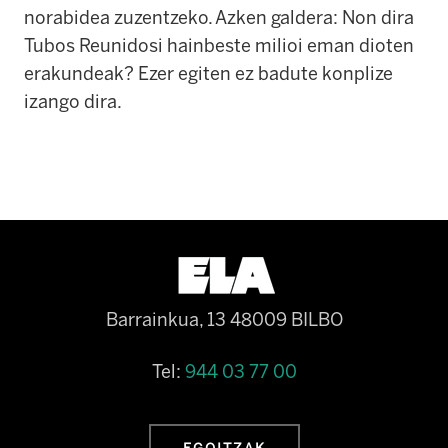
norabidea zuzentzeko. Azken galdera: Non dira
Tubos Reunidosi hainbeste milioi eman dioten
erakundeak? Ezer egiten ez badute konplize
izango dira.
Barrainkua, 13 48009 BILBO
Tel:
944 03 77 00
EGOITZAK