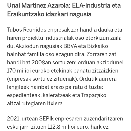
Unai Martinez Azarola: ELA-Industria eta
Eraikuntzako idazkari nagusia
Tubos Reunidos enpresak zor handia dauka eta
haren proiektu industrialak oso etorkizun zaila
du. Akziodun nagusiak BBVA eta Bizkaiko
hainbat familia oso ezagun dira. Zorraren zati
handi bat 2008an sortu zen; orduan akziodunei
170 milioi euroko etekinak banatu zitzaizkien
(enpresak sortu ez zituenak). Ordutik aurrera
langileek hainbat arazo pairatu dituzte:
espedienteak, kaleratzeak eta Trapagako
altzairutegiaren itxiera.
2021. urtean SEPIk enpresaren zuzendaritzaren
esku jarri zituen 112,8 milioi euro; hark ez