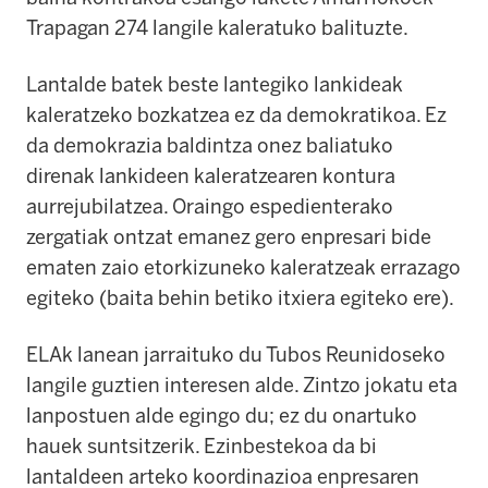
Trapagan 274 langile kaleratuko balituzte.
Lantalde batek beste lantegiko lankideak
kaleratzeko bozkatzea ez da demokratikoa. Ez
da demokrazia baldintza onez baliatuko
direnak lankideen kaleratzearen kontura
aurrejubilatzea. Oraingo espedienterako
zergatiak ontzat emanez gero enpresari bide
ematen zaio etorkizuneko kaleratzeak errazago
egiteko (baita behin betiko itxiera egiteko ere).
ELAk lanean jarraituko du Tubos Reunidoseko
langile guztien interesen alde. Zintzo jokatu eta
lanpostuen alde egingo du; ez du onartuko
hauek suntsitzerik. Ezinbestekoa da bi
lantaldeen arteko koordinazioa enpresaren