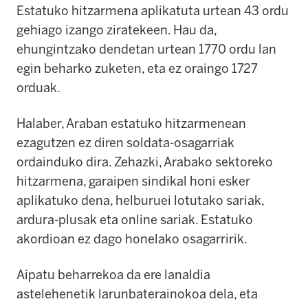
Estatuko hitzarmena aplikatuta urtean 43 ordu
gehiago izango ziratekeen. Hau da,
ehungintzako dendetan urtean 1770 ordu lan
egin beharko zuketen, eta ez oraingo 1727
orduak.
Halaber, Araban estatuko hitzarmenean
ezagutzen ez diren soldata-osagarriak
ordainduko dira. Zehazki, Arabako sektoreko
hitzarmena, garaipen sindikal honi esker
aplikatuko dena, helburuei lotutako sariak,
ardura-plusak eta online sariak. Estatuko
akordioan ez dago honelako osagarririk.
Aipatu beharrekoa da ere lanaldia
astelehenetik larunbaterainokoa dela, eta