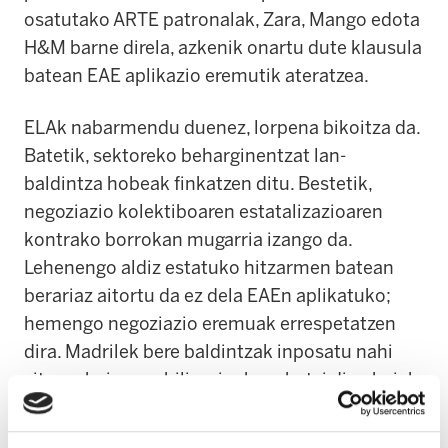
osatutako ARTE patronalak, Zara, Mango edota
H&M barne direla, azkenik onartu dute klausula
batean EAE aplikazio eremutik ateratzea.
ELAk nabarmendu duenez, lorpena bikoitza da.
Batetik, sektoreko beharginentzat lan-
baldintza hobeak finkatzen ditu. Bestetik,
negoziazio kolektiboaren estatalizazioaren
kontrako borrokan mugarria izango da.
Lehenengo aldiz estatuko hitzarmen batean
berariaz aitortu da ez dela EAEn aplikatuko;
hemengo negoziazio eremuak errespetatzen
dira. Madrilek bere baldintzak inposatu nahi
zituen, baina mobilizazioak erakutsi digu haiek
geldiarazteko modurik badagoela. ELAk irmo
eutsiko dio lan-baldintzak berton erabakitzeko