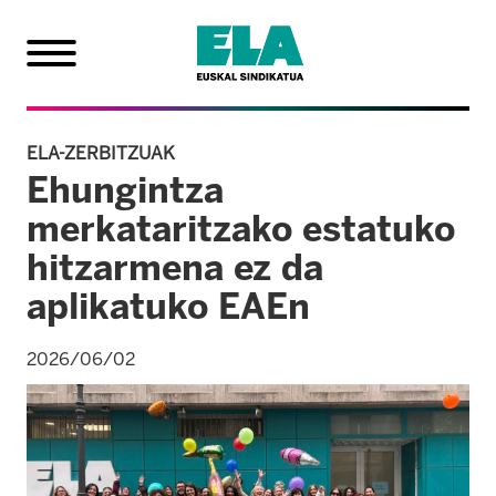
ELA-ZERBITZUAK
Ehungintza
merkataritzako estatuko
hitzarmena ez da
aplikatuko EAEn
2026/06/02