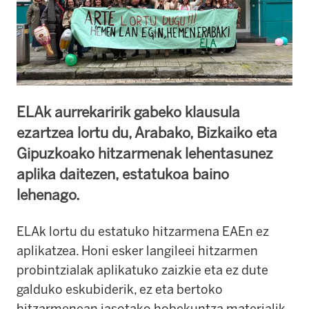
ELAk aurrekaririk gabeko klausula
ezartzea lortu du, Arabako, Bizkaiko eta
Gipuzkoako hitzarmenak lehentasunez
aplika daitezen, estatukoa baino
lehenago.
ELAk lortu du estatuko hitzarmena EAEn ez
aplikatzea. Honi esker langileei hitzarmen
probintzialak aplikatuko zaizkie eta ez dute
galduko eskubiderik, ez eta bertoko
hitzarmenean jasotako hobekuntza materialik