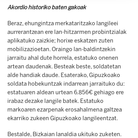
Akordio historiko baten gakoak
Beraz, ehungintza merkataritzako langileei
aurrerantzean ere lan-hitzarmen probintzialak
aplikatuko zaizkie; horixe eskatzen zuten
mobilizazioetan. Oraingo lan-baldintzekin
jarraitu ahal dute horrela, estatuko onenen
artean daudenak. Besteak beste, soldatetan
alde handiak daude. Esaterako, Gipuzkoako
soldata hobekuntzak indarrean jarraituko du:
estatuaren aldean urtean 6.856€ gehiago ere
irabaz dezake langile batek. Estatuko
markoaren ezarpenak erosahalmena galtzea
ekarriko zukeen Gipuzkoako langileentzat.
Bestalde, Bizkaian lanaldia ukituko zuketen.