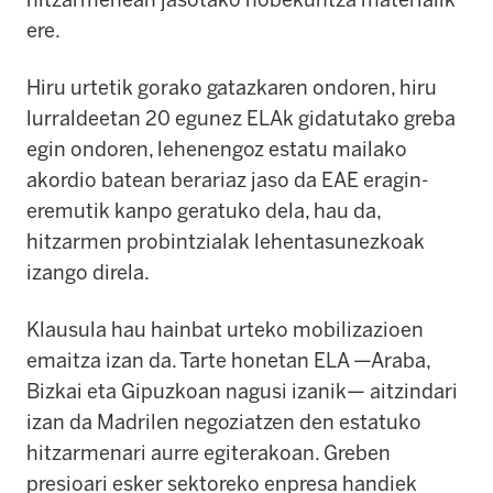
ere.
Hiru urtetik gorako gatazkaren ondoren, hiru
lurraldeetan 20 egunez ELAk gidatutako greba
egin ondoren, lehenengoz estatu mailako
akordio batean berariaz jaso da EAE eragin-
eremutik kanpo geratuko dela, hau da,
hitzarmen probintzialak lehentasunezkoak
izango direla.
Klausula hau hainbat urteko mobilizazioen
emaitza izan da. Tarte honetan ELA —Araba,
Bizkai eta Gipuzkoan nagusi izanik— aitzindari
izan da Madrilen negoziatzen den estatuko
hitzarmenari aurre egiterakoan. Greben
presioari esker sektoreko enpresa handiek