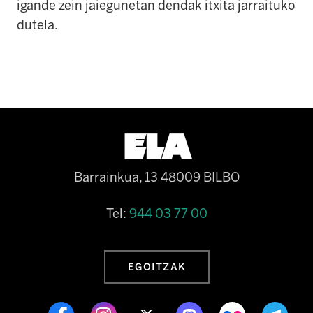
igande zein jaiegunetan dendak itxita jarraituko
dutela.
Barrainkua, 13 48009 BILBO
Tel:
944 03 77 00
EGOITZAK