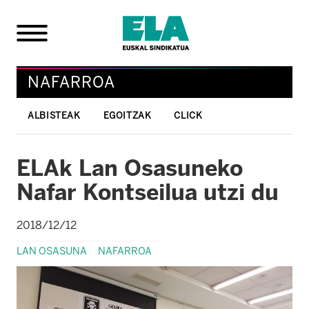
NAFARROA
ALBISTEAK
EGOITZAK
CLICK
ELAk Lan Osasuneko
Nafar Kontseilua utzi du
2018/12/12
LAN OSASUNA
NAFARROA