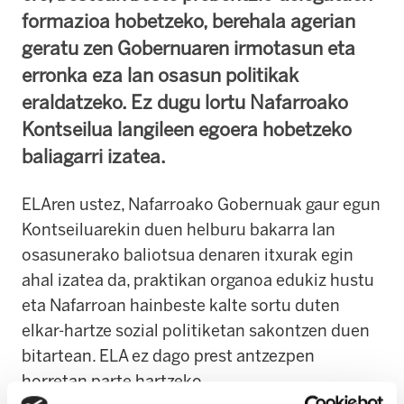
formazioa hobetzeko, berehala agerian
geratu zen Gobernuaren irmotasun eta
erronka eza lan osasun politikak
eraldatzeko. Ez dugu lortu Nafarroako
Kontseilua langileen egoera hobetzeko
baliagarri izatea.
ELAren ustez, Nafarroako Gobernuak gaur egun
Kontseiluarekin duen helburu bakarra lan
osasunerako baliotsua denaren itxurak egin
ahal izatea da, praktikan organoa edukiz hustu
eta Nafarroan hainbeste kalte sortu duten
elkar-hartze sozial politiketan sakontzen duen
bitartean. ELA ez dago prest antzezpen
horretan parte hartzeko.