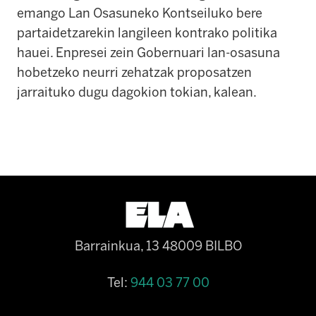
emango Lan Osasuneko Kontseiluko bere
partaidetzarekin langileen kontrako politika
hauei. Enpresei zein Gobernuari lan-osasuna
hobetzeko neurri zehatzak proposatzen
jarraituko dugu dagokion tokian, kalean.
Barrainkua, 13 48009 BILBO
Tel:
944 03 77 00