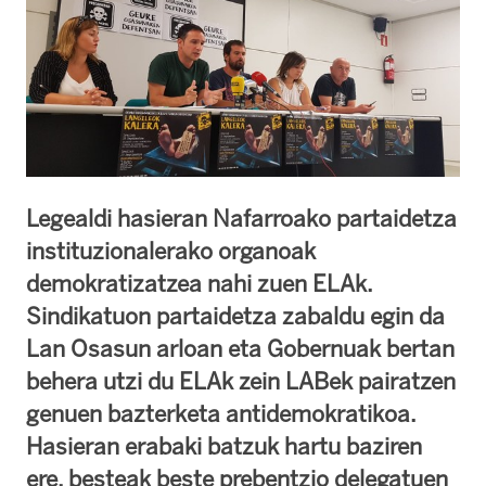
Legealdi hasieran Nafarroako partaidetza
instituzionalerako organoak
demokratizatzea nahi zuen ELAk.
Sindikatuon partaidetza zabaldu egin da
Lan Osasun arloan eta Gobernuak bertan
behera utzi du ELAk zein LABek pairatzen
genuen bazterketa antidemokratikoa.
Hasieran erabaki batzuk hartu baziren
ere, besteak beste prebentzio delegatuen