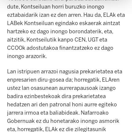
dute, Kontseiluan horri buruzko inongo
eztabaidarik izan ez den arren. Hau da, ELAk eta
LABek Kontseiluan egindako eskaerak aintzat
hartzeko ez dago inongo borondaterik, eta,
aitzitik, Kontseilutik kanpo CEN, UGT eta
CCOOk adostutakoa finantzatzeko ez dago
inongo arazorik.
Lan istripuen arrazoi nagusia prekarietatea eta
enpresarien diru-gosea da; horregatik, ELAren
ustez lan osasunean aurrerapausoak izango
badira ezinbestekoak dira prekarietatea
hedatzen ari den patronal honi aurre egiteko
jarrera irmoa eta baliabideak. Nafarroako
Gobernuak ez du honetarako inongo asmorik
eta, horregatik, ELAk ez die zilegitasunik