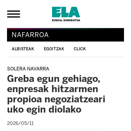
NAFARROA
ALBISTEAK
EGOITZAK
CLICK
SOLERA NAVARRA
Greba egun gehiago,
enpresak hitzarmen
propioa negoziatzeari
uko egin diolako
2026/05/11