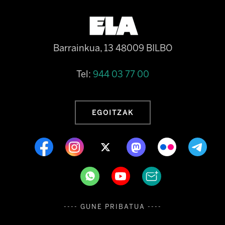
Barrainkua, 13 48009 BILBO
Tel:
944 03 77 00
EGOITZAK
---- GUNE PRIBATUA ----