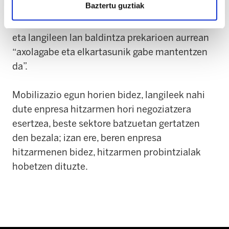
Baztertu guztiak
zentroetako erabiltzaileen laguntzarekin,
enpresak telefonoa altxatu gabe jarraitzen du,
eta langileen lan baldintza prekarioen aurrean
“axolagabe eta elkartasunik gabe mantentzen
da”.
Mobilizazio egun horien bidez, langileek nahi
dute enpresa hitzarmen hori negoziatzera
esertzea, beste sektore batzuetan gertatzen
den bezala; izan ere, beren enpresa
hitzarmenen bidez, hitzarmen probintzialak
hobetzen dituzte.