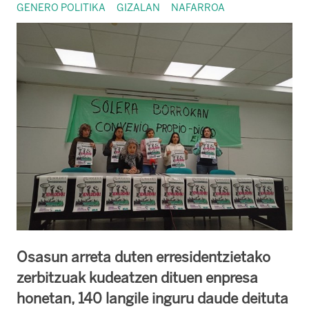
GENERO POLITIKA
GIZALAN
NAFARROA
Osasun arreta duten erresidentzietako
zerbitzuak kudeatzen dituen enpresa
honetan, 140 langile inguru daude deituta