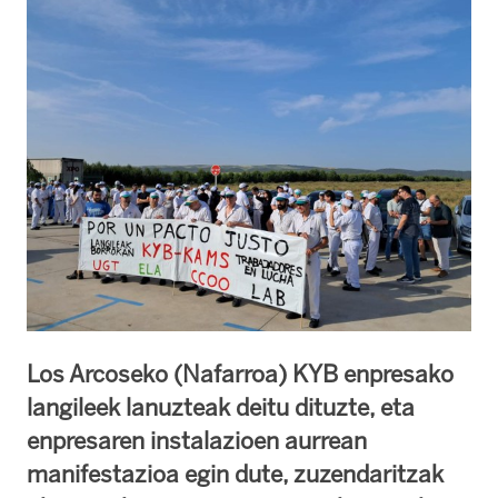
Los Arcoseko (Nafarroa) KYB enpresako
langileek lanuzteak deitu dituzte, eta
enpresaren instalazioen aurrean
manifestazioa egin dute, zuzendaritzak