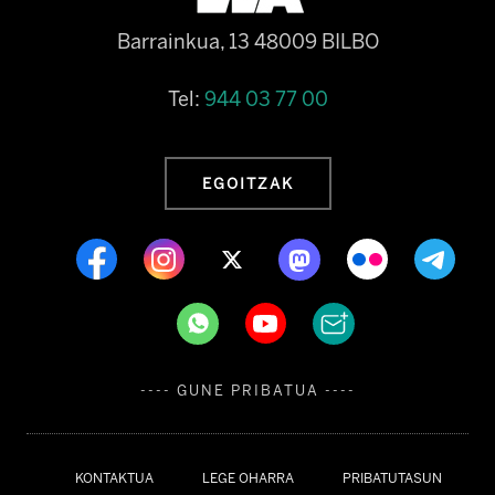
Barrainkua, 13 48009 BILBO
Tel:
944 03 77 00
EGOITZAK
---- GUNE PRIBATUA ----
KONTAKTUA
LEGE OHARRA
PRIBATUTASUN