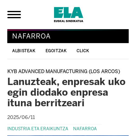
NAFARROA
ALBISTEAK
EGOITZAK
CLICK
KYB ADVANCED MANUFACTURING (LOS ARCOS)
Lanuzteak, enpresak uko
egin diodako enpresa
ituna berritzeari
2025/06/11
INDUSTRIA ETA ERAIKUNTZA
NAFARROA