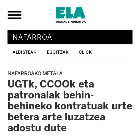
NAFARROA
ALBISTEAK
EGOITZAK
CLICK
NAFARROAKO METALA
UGTk, CCOOk eta
patronalak behin-
behineko kontratuak urte
betera arte luzatzea
adostu dute