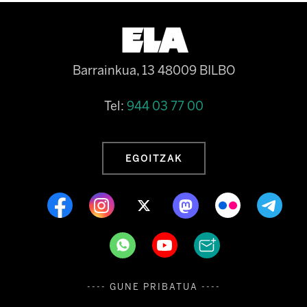
Barrainkua, 13 48009 BILBO
Tel:
944 03 77 00
EGOITZAK
---- GUNE PRIBATUA ----