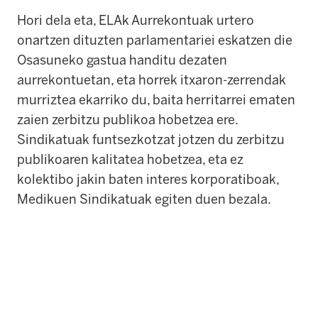
Hori dela eta, ELAk Aurrekontuak urtero
onartzen dituzten parlamentariei eskatzen die
Osasuneko gastua handitu dezaten
aurrekontuetan, eta horrek itxaron-zerrendak
murriztea ekarriko du, baita herritarrei ematen
zaien zerbitzu publikoa hobetzea ere.
Sindikatuak funtsezkotzat jotzen du zerbitzu
publikoaren kalitatea hobetzea, eta ez
kolektibo jakin baten interes korporatiboak,
Medikuen Sindikatuak egiten duen bezala.