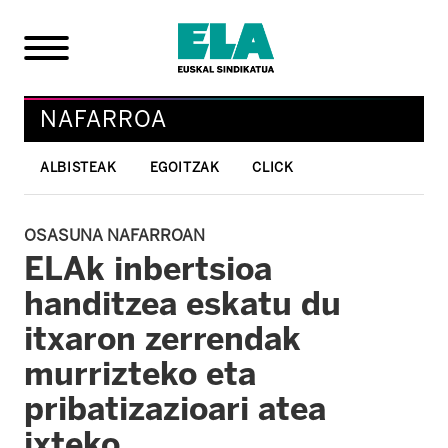
NAFARROA
ALBISTEAK
EGOITZAK
CLICK
OSASUNA NAFARROAN
ELAk inbertsioa
handitzea eskatu du
itxaron zerrendak
murrizteko eta
pribatizazioari atea
ixteko