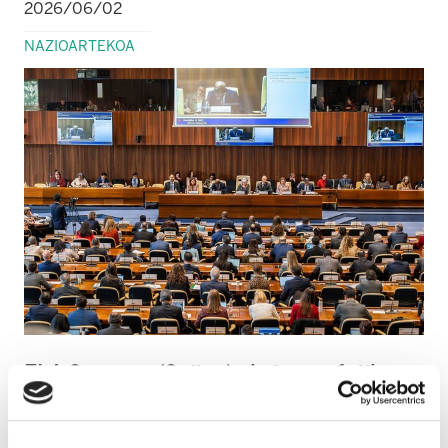
2026/06/02
NAZIOARTEKOA
ELA Genevan (Suitza) ekainaren 1etik
12ra ospatuko den Lanaren 114.
Nazioarteko Konferentzian parte hartzen