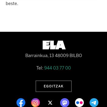
beste.
Barrainkua, 13 48009 BILBO
Tel:
944 03 77 00
EGOITZAK