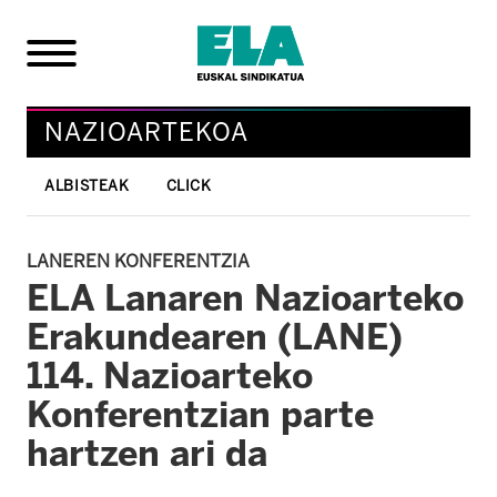
NAZIOARTEKOA
ALBISTEAK
CLICK
LANEREN KONFERENTZIA
ELA Lanaren Nazioarteko
Erakundearen (LANE)
114. Nazioarteko
Konferentzian parte
hartzen ari da