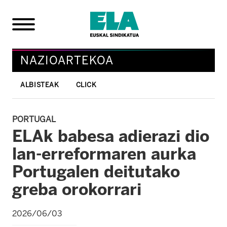
NAZIOARTEKOA
ALBISTEAK
CLICK
PORTUGAL
ELAk babesa adierazi dio
lan-erreformaren aurka
Portugalen deitutako
greba orokorrari
2026/06/03