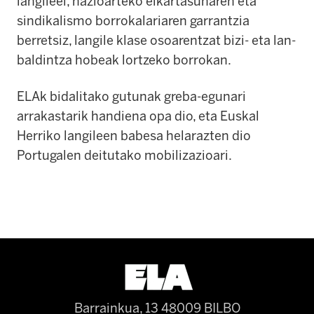
langileei, nazioarteko elkartasunaren eta
sindikalismo borrokalariaren garrantzia
berretsiz, langile klase osoarentzat bizi- eta lan-
baldintza hobeak lortzeko borrokan.
ELAk bidalitako gutunak greba-egunari
arrakastarik handiena opa dio, eta Euskal
Herriko langileen babesa helarazten dio
Portugalen deitutako mobilizazioari.
Barrainkua, 13 48009 BILBO