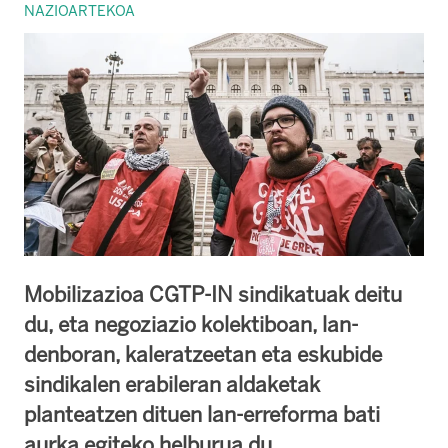
NAZIOARTEKOA
Mobilizazioa CGTP-IN sindikatuak deitu
du, eta negoziazio kolektiboan, lan-
denboran, kaleratzeetan eta eskubide
sindikalen erabileran aldaketak
planteatzen dituen lan-erreforma bati
aurka egiteko helburua du.