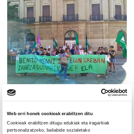
Elizondoko osasun mentaleko zentroko
langileek hobekuntzak exijitzen dituzte
Web orri honek cookieak erabiltzen ditu
eta Nafarroako Gobernuaren negoziazio
Cookieak erabiltzen ditugu edukiak eta iragarkiak
falta salatzen dute.
pertsonalizatzeko, baliabide sozialetako