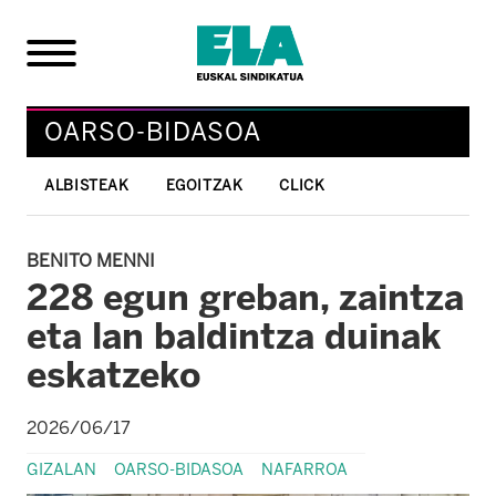
OARSO-BIDASOA
ALBISTEAK
EGOITZAK
CLICK
BENITO MENNI
228 egun greban, zaintza
eta lan baldintza duinak
eskatzeko
2026/06/17
GIZALAN
OARSO-BIDASOA
NAFARROA