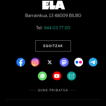
Barrainkua, 13 48009 BILBO
Tel:
944 03 77 00
EGOITZAK
---- GUNE PRIBATUA ----