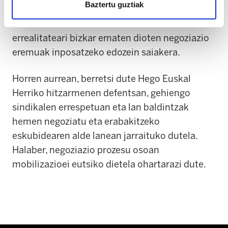
Baztertu guztiak
esker. Horregatik, onartezintzat jo dute Euskal
Herriko errealitate sindikalari eta lan
errealitateari bizkar ematen dioten negoziazio
eremuak inposatzeko edozein saiakera.
Horren aurrean, berretsi dute Hego Euskal
Herriko hitzarmenen defentsan, gehiengo
sindikalen errespetuan eta lan baldintzak
hemen negoziatu eta erabakitzeko
eskubidearen alde lanean jarraituko dutela.
Halaber, negoziazio prozesu osoan
mobilizazioei eutsiko dietela ohartarazi dute.