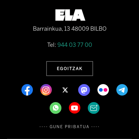
Barrainkua, 13 48009 BILBO
Tel:
944 03 77 00
EGOITZAK
---- GUNE PRIBATUA ----