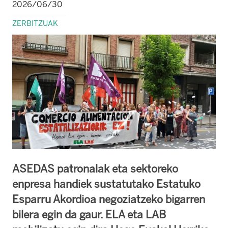
2026/06/30
ZERBITZUAK
ASEDAS patronalak eta sektoreko
enpresa handiek sustatutako Estatuko
Esparru Akordioa negoziatzeko bigarren
bilera egin da gaur. ELA eta LAB