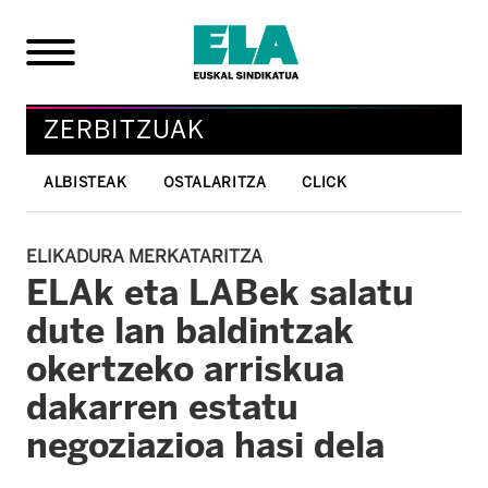
ZERBITZUAK
ALBISTEAK
OSTALARITZA
CLICK
ELIKADURA MERKATARITZA
ELAk eta LABek salatu
dute lan baldintzak
okertzeko arriskua
dakarren estatu
negoziazioa hasi dela