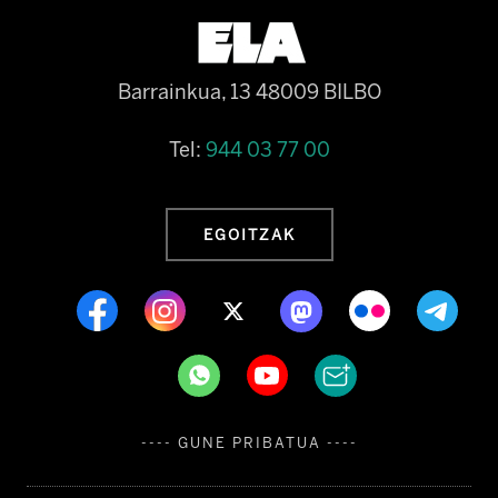
Barrainkua, 13 48009 BILBO
Tel:
944 03 77 00
EGOITZAK
---- GUNE PRIBATUA ----