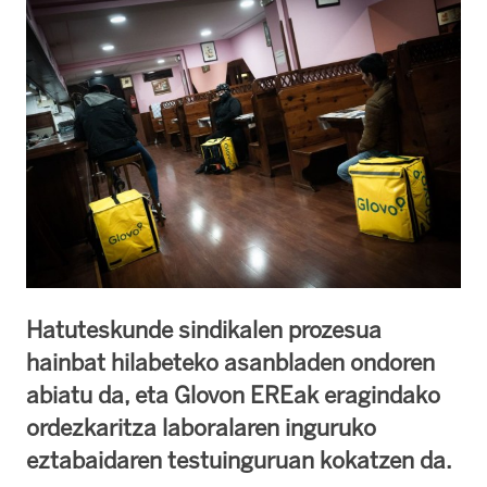
Hatuteskunde sindikalen prozesua
hainbat hilabeteko asanbladen ondoren
abiatu da, eta Glovon EREak eragindako
ordezkaritza laboralaren inguruko
eztabaidaren testuinguruan kokatzen da.