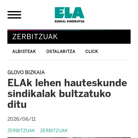
ZERBITZUAK
ALBISTEAK
OSTALARITZA
CLICK
GLOVO BIZKAIA
ELAk lehen hauteskunde
sindikalak bultzatuko
ditu
2026/06/11
ZERBITZUAK
ZERBITZUAK